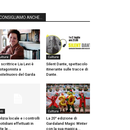
CONSIGLIAMO ANCHE...
ultura
Cultura
 scrittrice Lia Levi è
Silent Dante, spettacolo
otagonista a
itinerante sulle tracce di
stelnuovo del Garda
Dante.
nti
Cultura
lizia locale e i controlli
La 20° edizione di
otidiani effettuati in
Gardaland Magic Winter
tte le...
con la sua magica...