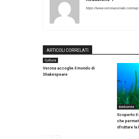
https://www.veronasociale.com/wp
ARTICOLI CORRELATI
Cultura
Verona accoglie il mondo di
Shakespeare
Ambiente
Scoperto il
che permett
sfruttare la