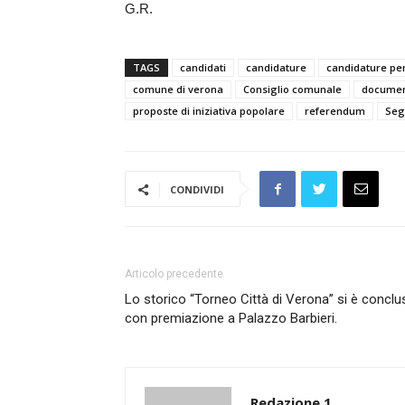
G.R.
TAGS
candidati
candidature
candidature per 
comune di verona
Consiglio comunale
documen
proposte di iniziativa popolare
referendum
Seg
CONDIVIDI
Articolo precedente
Lo storico “Torneo Città di Verona” si è conclu
con premiazione a Palazzo Barbieri.
Redazione 1