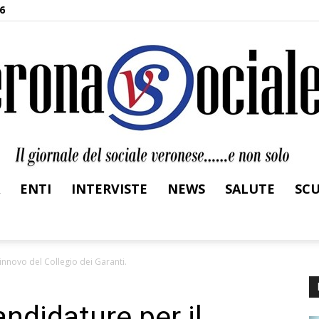
6
ENTI
INTERVISTE
NEWS
SALUTE
SC
Verona
innovo del Collegio dei Garanti.
ndidature per il
Sociale