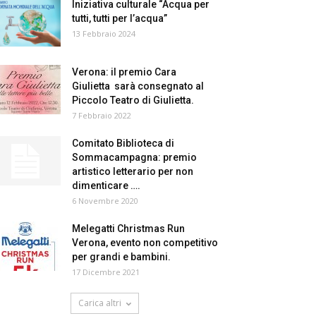
Iniziativa culturale “Acqua per
tutti, tutti per l’acqua”
13 Febbraio 2024
Verona: il premio Cara
Giulietta sarà consegnato al
Piccolo Teatro di Giulietta.
7 Febbraio 2022
Comitato Biblioteca di
Sommacampagna: premio
artistico letterario per non
dimenticare ….
6 Novembre 2020
Melegatti Christmas Run
Verona, evento non competitivo
per grandi e bambini.
17 Dicembre 2021
Carica altri