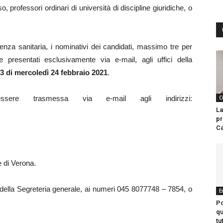
o, professori ordinari di università di discipline giuridiche, o
enza sanitaria, i nominativi dei candidati, massimo tre per
presentati esclusivamente via e-mail, agli uffici della
13 di mercoledì 24 febbraio 2021
.
sere trasmessa via e-mail agli indirizzi:
C
La
pr
Ca
e di Verona.
ci della Segreteria generale, ai numeri 045 8077748 – 7854, o
E
Po
qu
tu