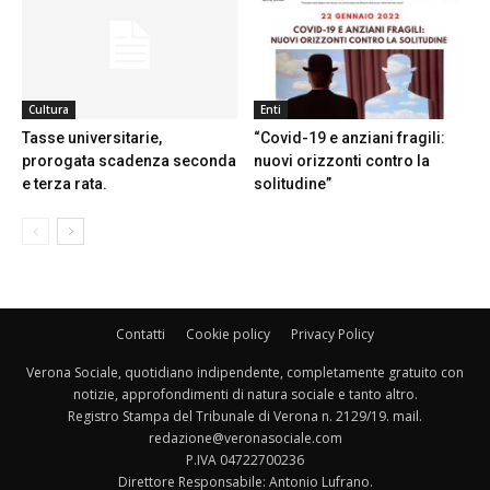
Cultura
Enti
Tasse universitarie,
“Covid-19 e anziani fragili:
prorogata scadenza seconda
nuovi orizzonti contro la
e terza rata.
solitudine”
Contatti
Cookie policy
Privacy Policy
Verona Sociale, quotidiano indipendente, completamente gratuito con
notizie, approfondimenti di natura sociale e tanto altro.
Registro Stampa del Tribunale di Verona n. 2129/19. mail.
redazione@veronasociale.com
P.IVA 04722700236
Direttore Responsabile: Antonio Lufrano.