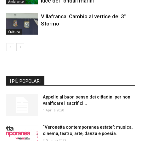
luce dei fondali marini
Ambiente
Villafranca: Cambio al vertice del 3°
Stormo
Cultura
I PIÙ POPOLARI
Appello al buon senso dei cittadini per non
vanificare i sacrifici...
1 Aprile 2020
“Veronetta contemporanea estate”: musica,
cinema, teatro, arte, danza e poesia.
2 Giugno 2022