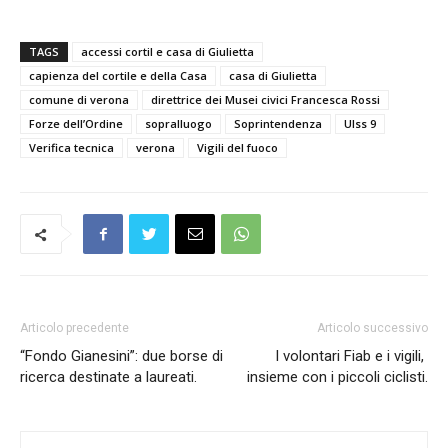
TAGS
accessi cortil e casa di Giulietta
capienza del cortile e della Casa
casa di Giulietta
comune di verona
direttrice dei Musei civici Francesca Rossi
Forze dell’Ordine
sopralluogo
Soprintendenza
Ulss 9
Verifica tecnica
verona
Vigili del fuoco
Articolo precedente
Articolo successivo
“Fondo Gianesini”: due borse di
I volontari Fiab e i vigili,
ricerca destinate a laureati.
insieme con i piccoli ciclisti.