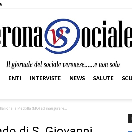
6
ENTI
INTERVISTE
NEWS
SALUTE
SC
Verona
Ilarione, a Medolla (MO) ad inaugurare...
do di S. Giovanni
Sociale