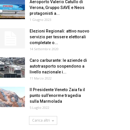
Aeroporto Valerio Catullo di
Verona, Gruppo SAVE e Neos
protagonisti a...
1 Giugno 2023
Elezioni Regionali: attivo nuovo
servizio per tessere elettorali
completate o...
14 Settembre 2020
Caro carburante: le aziende di
autotrasporto sospendono a
livello nazionale i...
11 Marzo 2022
Il Presidente Veneto Zaia fa il
punto sull’enorme tragedia
sulla Marmolada
5 Luglio 2022
Carica altri