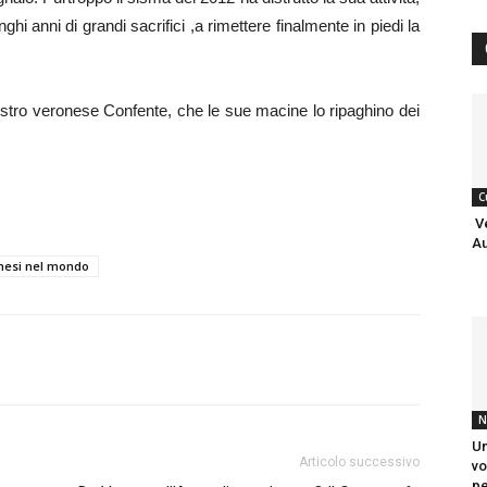
i anni di grandi sacrifici ,a rimettere finalmente in piedi la
ostro veronese Confente, che le sue macine lo ripaghino dei
C
Ve
Au
nesi nel mondo
N
Un
Articolo successivo
vo
pe