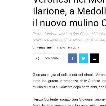
Ilarione, a Medo
il nuovo mulino 
Renzo Confente lasciato San Giovanni Ilarion
America a Medolla dove aveva aperto la sua 
Di
Redazione
-
11 Novembre 2019
CONDIVIDI
Giornata e gita di solidarietà del circolo Ver
stato inaugurato in presenza delle Autorità lo
mulino di Renzo Confente dopo sette anni, che 
Renzo Confente lasciato San Giovanni Ilarione n
Medolla dove aveva aperto la sua attività di mugn