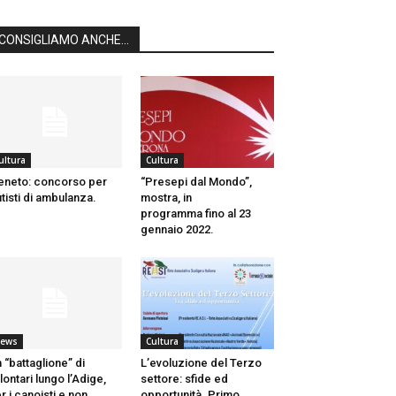
CONSIGLIAMO ANCHE...
ultura
Cultura
neto: concorso per
“Presepi dal Mondo”,
tisti di ambulanza.
mostra, in
programma fino al 23
gennaio 2022.
ews
Cultura
 “battaglione” di
L’evoluzione del Terzo
lontari lungo l’Adige,
settore: sfide ed
r i canoisti e non...
opportunità. Primo