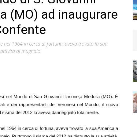
lla (MO) ad inaugurare
Confente
e nel 1964 in cerca di fortuna, aveva trovato la sua
attività di mugnaio
onesi nel Mondo di San Giovanni Illarione,a Medolla (MO). È
cali e dei rappresentanti dei Veronesi nel Mondo, il nuovo
il sisma del 2012 lo aveva danneggiato totalmente.
el 1964 in cerca di fortuna, aveva trovato la sua America a
aio. Purtroppo il sisma del 2012 ha distrutto la sua attività,