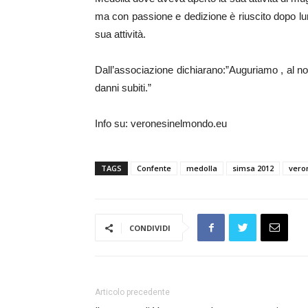
ma con passione e dedizione è riuscito dopo lungh
sua attività.
Dall’associazione dichiarano:”Auguriamo , al n
danni subiti.”
Info su: veronesinelmondo.eu
TAGS
Confente
medolla
simsa 2012
vero
CONDIVIDI
Articolo precedente