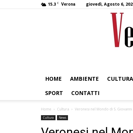
15.3
C
giovedì, Agosto 6, 202
Verona
HOME
AMBIENTE
CULTURA
SPORT
CONTATTI
Home
Cultura
Veronesi nel Mondo di S. Giovanni 
Cultura
News
Veronesi nel Mon