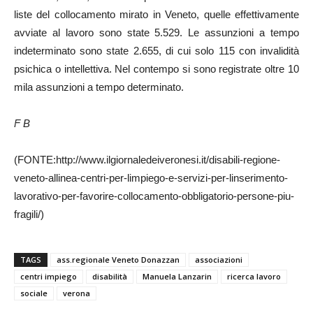
liste del collocamento mirato in Veneto, quelle effettivamente
avviate al lavoro sono state 5.529. Le assunzioni a tempo
indeterminato sono state 2.655, di cui solo 115 con invalidità
psichica o intellettiva. Nel contempo si sono registrate oltre 10
mila assunzioni a tempo determinato.
F B
(FONTE:http://www.ilgiornaledeiveronesi.it/disabili-regione-
veneto-allinea-centri-per-limpiego-e-servizi-per-linserimento-
lavorativo-per-favorire-collocamento-obbligatorio-persone-piu-
fragili/)
TAGS
ass.regionale Veneto Donazzan
associazioni
centri impiego
disabilità
Manuela Lanzarin
ricerca lavoro
sociale
verona