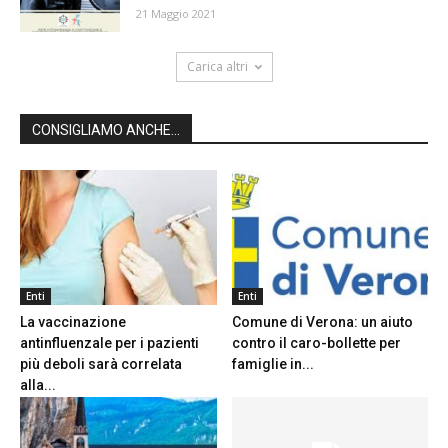
21 Maggio 2021
Carica altri
CONSIGLIAMO ANCHE...
Enti
Enti
La vaccinazione
Comune di Verona: un aiuto
antinfluenzale per i pazienti
contro il caro-bollette per
più deboli sarà correlata
famiglie in...
alla...