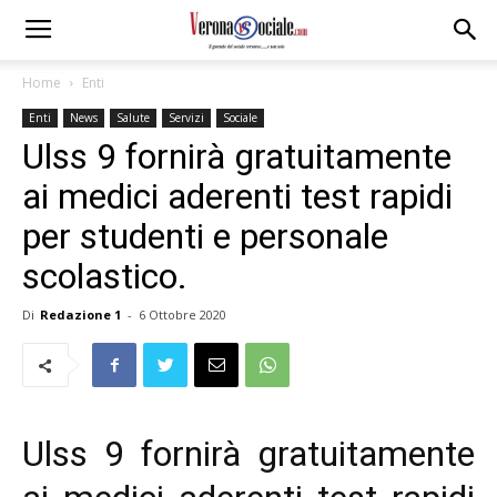
Home
Enti
Enti
News
Salute
Servizi
Sociale
Ulss 9 fornirà gratuitamente
ai medici aderenti test rapidi
per studenti e personale
scolastico.
Di
Redazione 1
-
6 Ottobre 2020
Ulss 9 fornirà gratuitamente