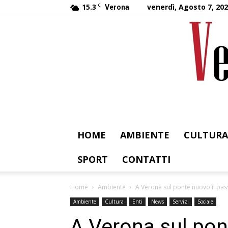
15.3
C
venerdì, Agosto 7, 20
Verona
HOME
AMBIENTE
CULTURA
SPORT
CONTATTI
Home
Ambiente
A Verona sul ponte nuovo il pa
Ambiente
Cultura
Enti
News
Servizi
Sociale
A Verona sul pon