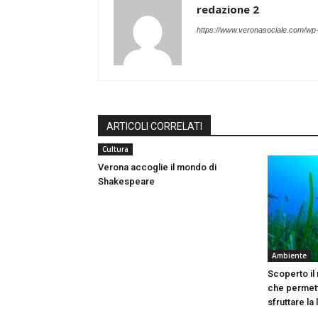
redazione 2
https://www.veronasociale.com/wp
ARTICOLI CORRELATI
Cultura
Verona accoglie il mondo di
Shakespeare
Ambiente
Scoperto il
che permett
sfruttare la