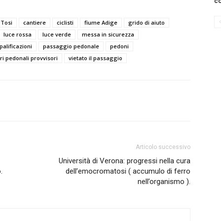
co
 Tosi
cantiere
ciclisti
fiume Adige
grido di aiuto
luce rossa
luce verde
messa in sicurezza
palificazioni
passaggio pedonale
pedoni
i pedonali provvisori
vietato il passaggio
Articolo successivo
Università di Verona: progressi nella cura
.
dell’emocromatosi ( accumulo di ferro
nell’organismo ).