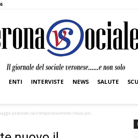
26
ENTI
INTERVISTE
NEWS
SALUTE
SC
Verona
ssaggio pedonale sarà temporaneamente chiuso per...
te nuovo il
Sociale