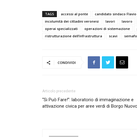
TAGS
accessi al ponte
candidato sindaco Flavio
incolumità dei cittadini veronesi
lavori
lavoro
operai specializzati
operazioni di sistemazione
ristrutturazione dell’infrastruttura
scavi
semafor
CONDIVIDI
Articolo precedente
“Si Può Fare!”: laboratorio di immaginazione e
attivazione civica per aree verdi di Borgo Nuovo