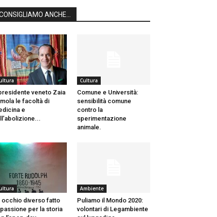
CONSIGLIAMO ANCHE...
ultura
Cultura
 presidente veneto Zaia
Comune e Università:
imola le facoltà di
sensibilità comune
dicina e
contro la
ll’abolizione...
sperimentazione
animale.
ultura
Ambiente
 occhio diverso fatto
Puliamo il Mondo 2020:
 passione per la storia
volontari di Legambiente