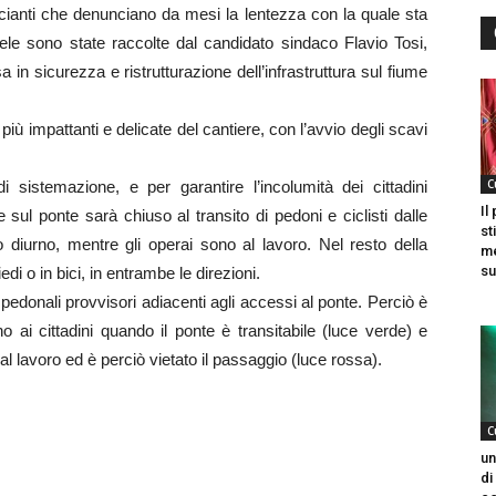
ianti che denunciano da mesi la lentezza con la quale sta
tele sono state raccolte dal candidato sindaco Flavio Tosi,
in sicurezza e ristrutturazione dell’infrastruttura sul fiume
più impattanti e delicate del cantiere, con l’avvio degli scavi
C
i sistemazione, e per garantire l’incolumità dei cittadini
Il
 sul ponte sarà chiuso al transito di pedoni e ciclisti dalle
st
io diurno, mentre gli operai sono al lavoro. Nel resto della
me
su
edi o in bici, in entrambe le direzioni.
 pedonali provvisori adiacenti agli accessi al ponte. Perciò è
o ai cittadini quando il ponte è transitabile (luce verde) e
al lavoro ed è perciò vietato il passaggio (luce rossa).
C
un
di