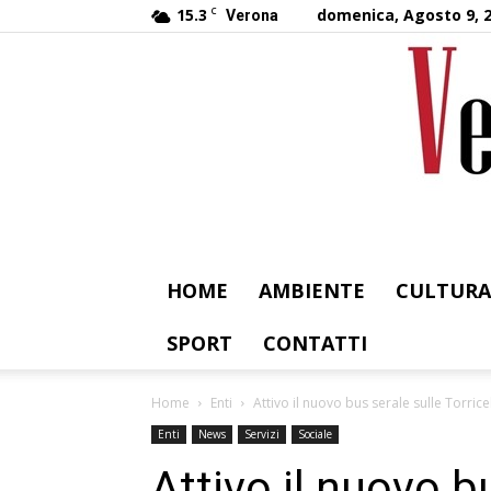
15.3
C
domenica, Agosto 9, 
Verona
HOME
AMBIENTE
CULTURA
SPORT
CONTATTI
Home
Enti
Attivo il nuovo bus serale sulle Torric
Enti
News
Servizi
Sociale
Attivo il nuovo b