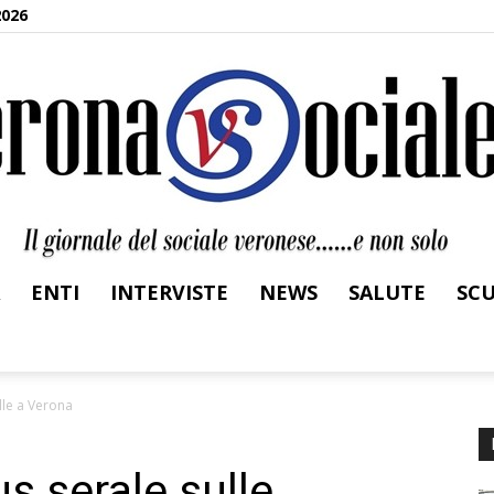
2026
ENTI
INTERVISTE
NEWS
SALUTE
SC
Verona
elle a Verona
us serale sulle
Sociale