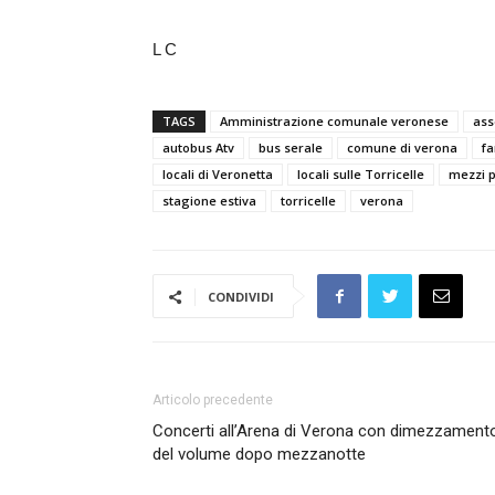
L C
TAGS
Amministrazione comunale veronese
ass
autobus Atv
bus serale
comune di verona
fa
locali di Veronetta
locali sulle Torricelle
mezzi p
stagione estiva
torricelle
verona
CONDIVIDI
Articolo precedente
Concerti all’Arena di Verona con dimezzament
del volume dopo mezzanotte