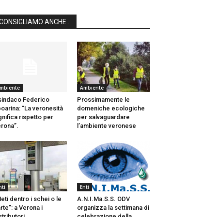
CONSIGLIAMO ANCHE...
mbiente
Ambiente
 sindaco Federico
Prossimamente le
oarina: “La veronesità
domeniche ecologiche
gnifica rispetto per
per salvaguardare
rona”.
l’ambiente veronese
nti
Enti
eti dentro i schei o le
A.N.I.Ma.S.S. ODV
rte”: a Verona i
organizza la settimana di
stributori...
celebrazione della