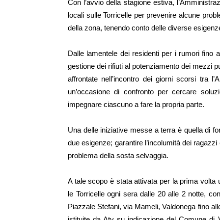
Con l’avvio della stagione estiva, l’Amministr
locali sulle Torricelle per prevenire alcune proble
della zona, tenendo conto delle diverse esigenz
Dalle lamentele dei residenti per i rumori fino 
gestione dei rifiuti al potenziamento dei mezzi p
affrontate nell’incontro dei giorni scorsi tra l’
un’occasione di confronto per cercare solu
impegnare ciascuno a fare la propria parte.
Una delle iniziative messe a terra è quella di f
due esigenze; garantire l’incolumità dei ragazzi e
problema della sosta selvaggia.
A tale scopo è stata attivata per la prima volt
le Torricelle ogni sera dalle 20 alle 2 notte,
Piazzale Stefani, via Mameli, Valdonega fino alle 
istituite da Atv su indicazione del Comune di V