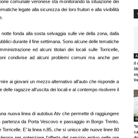
azione comunale veronese sta monitorando la situazione dei
matiche legate alla sicurezza dei loro fruitori e alla vivibilità
e.
a notte fonda alla sosta selvaggia sulle vie della zona, dalla
ubblici durante il fine settimana. Sono alcune delle tematiche
Amministrazione ed alcuni titolari dei locali sulle Torricelle,
A
zioni condivise ad alcuni problemi comuni ma anche per
Il
Sb
si
Ve
ornire ai giovani un mezzo alternativo all’auto che risponde a
 delle ragazze all’uscita dei locali e al contempo risolvere il
a una nuova linea di autobus Atv che permette di raggiungere
E
 con partenza da Porta Vescovo e passaggio in Borgo Trento,
“M
Torricelle. E’ la linea n.85, che si unisce alle nuove linee 80
ca
erona per potenziare l’offerta del servizio estivo nelle ore
di