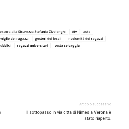
essora alla Sicurezza Stefania Zivelonghi
Atv
auto
miglie dei ragazzi
gestori dei locali
incolumità dei ragazzi
ubblici
ragazzi universitari
sosta selvaggia
Articolo successivo
o
Il sottopasso in via citta di Nimes a Verona è
stato riaperto.