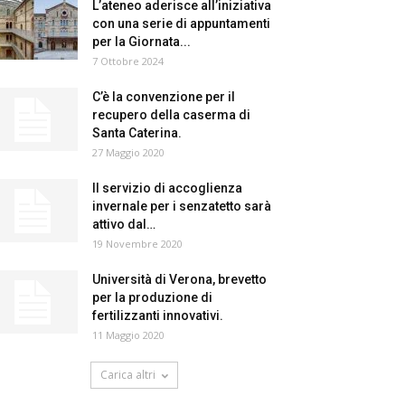
L’ateneo aderisce all’iniziativa
con una serie di appuntamenti
per la Giornata...
7 Ottobre 2024
C’è la convenzione per il
recupero della caserma di
Santa Caterina.
27 Maggio 2020
Il servizio di accoglienza
invernale per i senzatetto sarà
attivo dal…
19 Novembre 2020
Università di Verona, brevetto
per la produzione di
fertilizzanti innovativi.
11 Maggio 2020
Carica altri