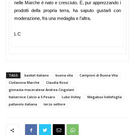
nelle Marche è nato e cresciuto. E, pur apprezzando i
prodotti della propria terra, ha saputo gustarli con
moderazione, fra una medaglia e l’altra.
L C
TAGS
basket italiano
buona vita
Campioni di Buona Vita
Civitanova Marche
Claudia Rossi
ginnasta maceratese Andrea Cingolani
Italservice Calcio a 5 Pesaro
Lube Volley
Megabox Vallefoglia
pallavolo italiana
terzo settore