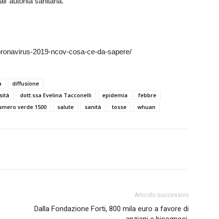
l’ autorità sanitaria.
coronavirus-2019-ncov-cosa-ce-da-sapere/
a
diffusione
sità
dott.ssa Evelina Tacconelli
epidemia
febbre
umero verde 1500
salute
sanità
tosse
whuan
Articolo successivo
Dalla Fondazione Forti, 800 mila euro a favore di