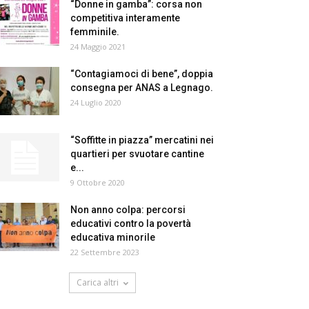
“Donne in gamba”: corsa non
competitiva interamente
femminile.
24 Maggio 2021
“Contagiamoci di bene”, doppia
consegna per ANAS a Legnago.
24 Luglio 2020
“Soffitte in piazza” mercatini nei
quartieri per svuotare cantine
e...
9 Ottobre 2020
Non anno colpa: percorsi
educativi contro la povertà
educativa minorile
22 Settembre 2023
Carica altri