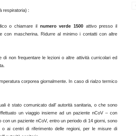
à respiratoria) :
dico o chiamare il
numero verde 1500
attivo presso il
ee con mascherina. Ridurre al minimo i contatti con altre
i non frequentare le lezioni o altre attività curricolari ed
ta.
emperatura corporea giornalmente. In caso di rialzo termico
uali è stato comunicato dall’ autorità sanitaria, o che sono
effettuato un viaggio insieme ad un paziente nCoV – con
ato con un paziente nCoV, entro un periodo di 14 giorni, sono
o ai centri di riferimento delle regioni, per le misure di