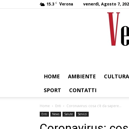
15.3
C
venerdì, Agosto 7, 20
Verona
HOME
AMBIENTE
CULTURA
SPORT
CONTATTI
Home
Enti
Coronavirus: cosa c’è da sapere…
Enti
News
Salute
Servizi
Coronavirus: cos