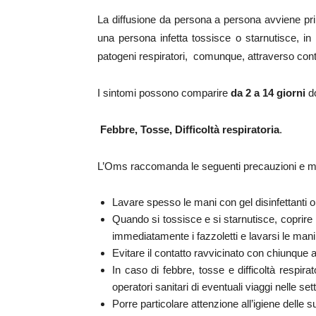
La diffusione da persona a persona avviene pri
una persona infetta tossisce o starnutisce, in 
patogeni respiratori, comunque, attraverso contat
I sintomi possono comparire
da 2 a 14 giorni
do
Febbre, Tosse, Difficoltà respiratoria
.
L’Oms raccomanda le seguenti precauzioni e mi
Lavare spesso le mani con gel disinfettanti
Quando si tossisce e si starnutisce, coprire 
immediatamente i fazzoletti e lavarsi le mani
Evitare il contatto ravvicinato con chiunque a
In caso di febbre, tosse e difficoltà respira
operatori sanitari di eventuali viaggi nelle se
Porre particolare attenzione all’igiene delle su