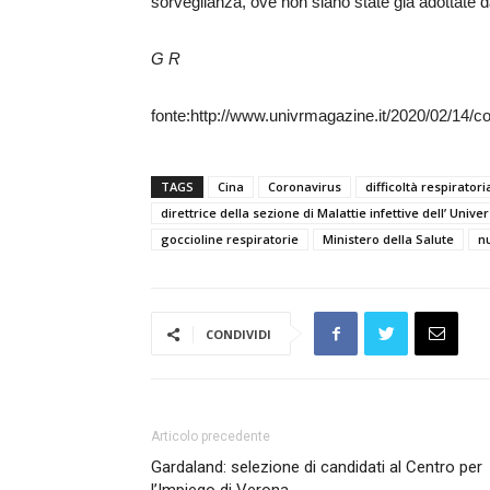
sorveglianza, ove non siano state già adottate dal
G R
fonte:http://www.univrmagazine.it/2020/02/14/
TAGS
Cina
Coronavirus
difficoltà respiratori
direttrice della sezione di Malattie infettive dell’ Univer
goccioline respiratorie
Ministero della Salute
n
CONDIVIDI
Articolo precedente
Gardaland: selezione di candidati al Centro per