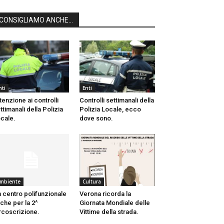
CONSIGLIAMO ANCHE...
nti
Enti
tenzione ai controlli
Controlli settimanali della
ttimanali della Polizia
Polizia Locale, ecco
cale.
dove sono.
mbiente
Cultura
 centro polifunzionale
Verona ricorda la
che per la 2^
Giornata Mondiale delle
rcoscrizione.
Vittime della strada.