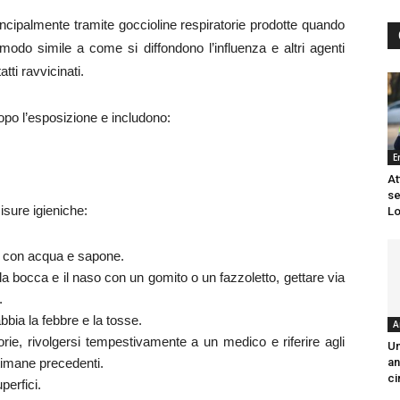
ncipalmente tramite goccioline respiratorie prodotte quando
modo simile a come si diffondono l’influenza e altri agenti
ti ravvicinati.
po l’esposizione e includono:
E
At
se
sure igieniche:
Lo
 o con acqua e sapone.
la bocca e il naso con un gomito o un fazzoletto, gettare via
.
bbia la febbre e la tosse.
A
torie, rivolgersi tempestivamente a un medico e riferire agli
Un
ttimane precedenti.
an
ci
perfici.