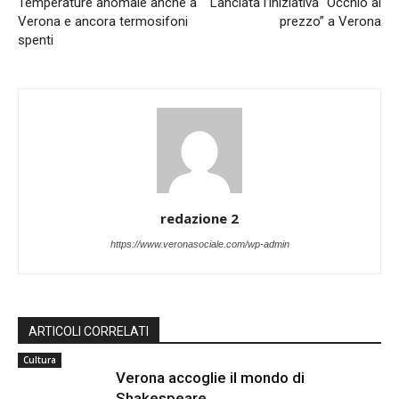
Temperature anomale anche a
Lanciata l’iniziativa “Occhio al
Verona e ancora termosifoni
prezzo” a Verona
spenti
redazione 2
https://www.veronasociale.com/wp-admin
ARTICOLI CORRELATI
Cultura
Verona accoglie il mondo di
Shakespeare