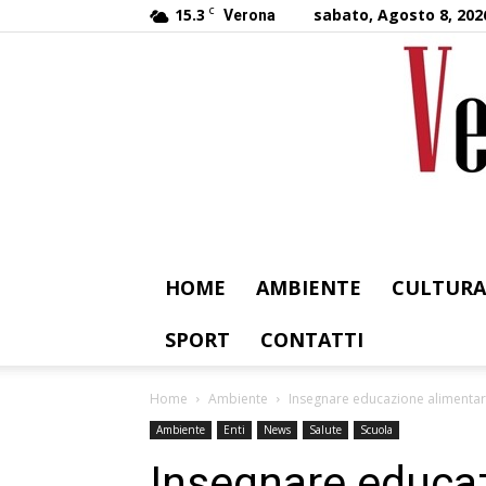
15.3
C
sabato, Agosto 8, 202
Verona
HOME
AMBIENTE
CULTURA
SPORT
CONTATTI
Home
Ambiente
Insegnare educazione alimentar
Ambiente
Enti
News
Salute
Scuola
Insegnare educaz