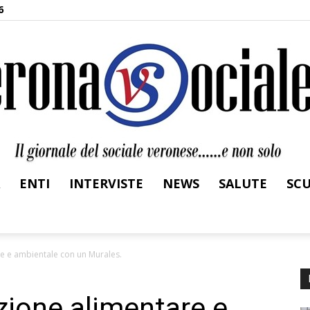
6
ENTI
INTERVISTE
NEWS
SALUTE
SC
Verona
e e ambientale con un Murales.
ione alimentare e
Sociale