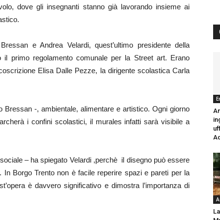
volo, dove gli insegnanti stanno già lavorando insieme ai
astico.
Bressan e Andrea Velardi, quest’ultimo presidente della
o il primo regolamento comunale per la Street art. Erano
oscrizione Elisa Dalle Pezze, la dirigente scolastica Carla
E
o Bressan -, ambientale, alimentare e artistico. Ogni giorno
Am
in
cherà i confini scolastici, il murales infatti sarà visibile a
uf
Ad
ociale – ha spiegato Velardi ,perchè il disegno può essere
In Borgo Trento non è facile reperire spazi e pareti per la
st’opera è davvero significativo e dimostra l’importanza di
A
La