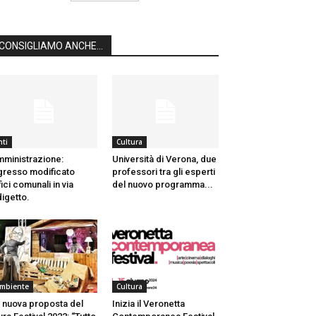
CONSIGLIAMO ANCHE...
nti
Cultura
ministrazione:
Università di Verona, due
gresso modificato
professori tra gli esperti
fici comunali in via
del nuovo programma...
igetto.
mbiente
Cultura
 nuova proposta del
Inizia il Veronetta