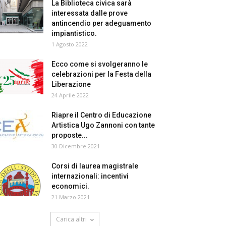
La Biblioteca civica sarà
interessata dalle prove
antincendio per adeguamento
impiantistico.
1 Agosto 2022
Ecco come si svolgeranno le
celebrazioni per la Festa della
Liberazione
24 Aprile 2022
Riapre il Centro di Educazione
Artistica Ugo Zannoni con tante
proposte...
30 Dicembre 2021
Corsi di laurea magistrale
internazionali: incentivi
economici.
21 Marzo 2021
Carica altri