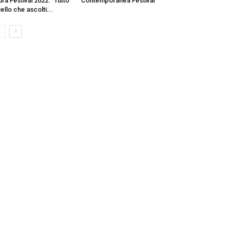
ra Festival 2022: “Tutto
Contemporanea Festival
ello che ascolti...