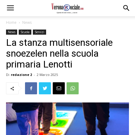
Home
News
News
Scuola
Servizi
La stanza multisensoriale
snoezelen nella scuola
primaria Lenotti
Di
redazione 2
-
2 Marzo 2025