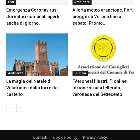
Enti
Ambiente
Emergenza Coronavirus:
Allerta meteo arancione. Forti
dormitori comunali aperti
piogge su Verona fino a
anche di giorno.
sabato. Pronto...
Ambiente
Cultura
La magia del Natale di
“Veronesi illustri…”: online
Villafranca dalla torre del
lezione su una letterata
castello
veronese del Settecento.
Contatti
Cookie policy
Privacy Policy