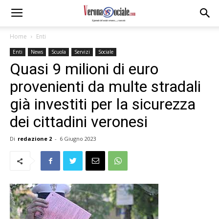
Home
Enti
Enti
News
Scuola
Servizi
Sociale
Quasi 9 milioni di euro
provenienti da multe stradali
già investiti per la sicurezza
dei cittadini veronesi
Di
redazione 2
-
6 Giugno 2023