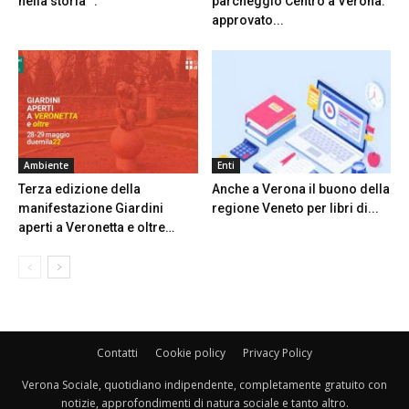
nella storia “.
parcheggio Centro a Verona:
approvato...
Ambiente
Enti
Terza edizione della
Anche a Verona il buono della
manifestazione Giardini
regione Veneto per libri di...
aperti a Veronetta e oltre…
Contatti
Cookie policy
Privacy Policy
Verona Sociale, quotidiano indipendente, completamente gratuito con
notizie, approfondimenti di natura sociale e tanto altro.