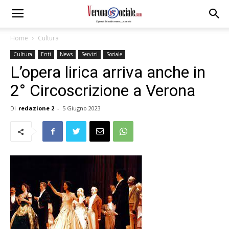
Home
Cultura
Cultura
Enti
News
Servizi
Sociale
L’opera lirica arriva anche in
2° Circoscrizione a Verona
Di
redazione 2
-
5 Giugno 2023