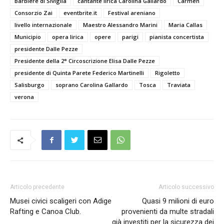
Barbiere di Siviglia
cantante lirica Carolina Gallardo
Carmen
Consorzio Zai
eventbrite.it
Festival areniano
livello internazionale
Maestro Alessandro Marini
Maria Callas
Municipio
opera lirica
opere
parigi
pianista concertista
presidente Dalle Pezze
Presidente della 2° Circoscrizione Elisa Dalle Pezze
presidente di Quinta Parete Federico Martinelli
Rigoletto
Salisburgo
soprano Carolina Gallardo
Tosca
Traviata
verona
Articolo precedente
Articolo successivo
Musei civici scaligeri con Adige
Quasi 9 milioni di euro
Rafting e Canoa Club.
provenienti da multe stradali
già investiti per la sicurezza dei