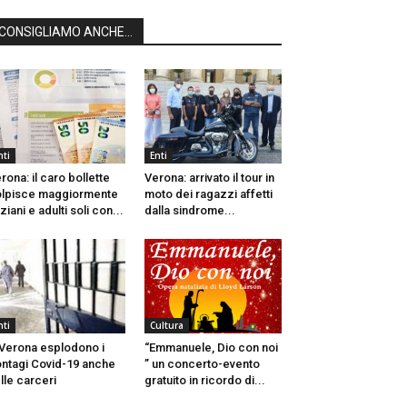
CONSIGLIAMO ANCHE...
nti
Enti
rona: il caro bollette
Verona: arrivato il tour in
lpisce maggiormente
moto dei ragazzi affetti
ziani e adulti soli con...
dalla sindrome...
nti
Cultura
Verona esplodono i
“Emmanuele, Dio con noi
ntagi Covid-19 anche
” un concerto-evento
lle carceri
gratuito in ricordo di...