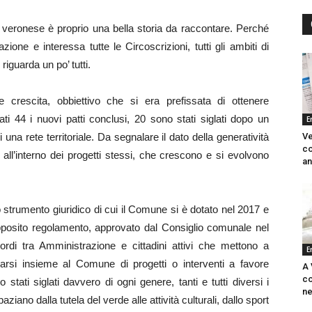
ale veronese è proprio una bella storia da raccontare. Perché
zione e interessa tutte le Circoscrizioni, tutti gli ambiti di
 riguarda un po’ tutti.
 crescita, obbiettivo che si era prefissata di ottenere
i 44 i nuovi patti conclusi, 20 sono stati siglati dopo un
E
i una rete territoriale. Da segnalare il dato della generatività
Ve
co
si all’interno dei progetti stessi, che crescono e si evolvono
an
 strumento giuridico di cui il Comune si è dotato nel 2017 e
apposito regolamento, approvato dal Consiglio comunale nel
ordi tra Amministrazione e cittadini attivi che mettono a
E
si insieme al Comune di progetti o interventi a favore
A 
co
no stati siglati davvero di ogni genere, tanti e tutti diversi i
ne
spaziano dalla tutela del verde alle attività culturali, dallo sport