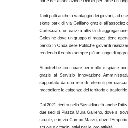
parte dell’associazione DHUB per farne un luog
Tanti patti anche a vantaggio dei giovani, ad es
skate park di via Galliano grazie all’associaz
Corteccia che realizza attività di aggregazion
Golosine dove un gruppo di ragazzi tiene apert
bando In Onda delle Politiche giovanili realizza
rendendo il centro sempre più un luogo di aggre
Si potrebbe continuare per molto e spiace non ri
grazie al Servizio Innovazione Amministrat
supportato da una rete di referenti per ciascu
raccogliere le esigenze del territorio e trasferirle 
Dal 2021 rientra nella Sussidiarietà anche l’att
due sedi di Piazza Mura Gallieno, dove si trova 
scuole, e in via Campo Marzo, dove l’Emporio f
scuole e cittadini attivi per le loro attività.