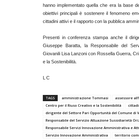
hanno implementato quella che era la base dei c
obiettivi principali è sostenere il fenomeno eme
cittadini attivi e il rapporto con la pubblica amm
Presenti in conferenza stampa anche il diri
Giuseppe Baratta, la Responsabile del Serviz
Giovanili Lisa Lanzoni con Rossella Guerra, Cris
e la Sostenibilità.
L C
TAGS
amministrazione Tommasi
assessore all
Centro per il Riuso Creativo e la Sostenibilità
cittadi
dirigente del Settore Pari Opportunità del Comune di
Responsabile del Servizio Attuazione Sussidiarietà Oriz
Responsabile Servizi Innovazione Amministrativa e Att
Servizio Innovazione Amministrativa
territorio co