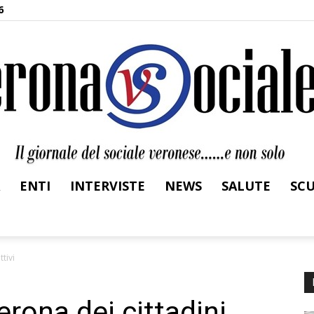
6
ENTI
INTERVISTE
NEWS
SALUTE
SC
Verona
tivi
rona dei cittadini
Sociale