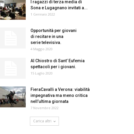
I ragazzi di terza media di
Sona e Lugagnano invitati a...
1 Gennaio 2022
Opportunità per giovani
di recitare in una
serie televisiva.
4 Maggio 2020
Al Chiostro di Sant’ Eufemia
spettacoli per i giovani.
15 Luglio 2020
FieraCavalli a Verona: viabilità
impegnativa ma meno critica
nell’ultima giornata
7 Novembre 2022
Carica altri