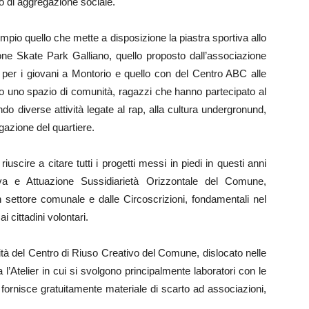
o di aggregazione sociale.
empio quello che mette a disposizione la piastra sportiva allo
ione Skate Park Galliano, quello proposto dall’associazione
e per i giovani a Montorio e quello con del Centro ABC alle
o uno spazio di comunità, ragazzi che hanno partecipato al
ndo diverse attività legate al rap, alla cultura undergronund,
gazione del quartiere.
uscire a citare tutti i progetti messi in piedi in questi anni
iva e Attuazione Sussidiarietà Orizzontale del Comune,
n settore comunale e dalle Circoscrizioni, fondamentali nel
ai cittadini volontari.
ività del Centro di Riuso Creativo del Comune, dislocato nelle
l’Atelier in cui si svolgono principalmente laboratori con le
ornisce gratuitamente materiale di scarto ad associazioni,