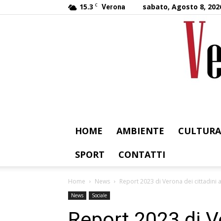
15.3
C
sabato, Agosto 8, 202
Verona
HOME
AMBIENTE
CULTURA
SPORT
CONTATTI
Home
News
Report 2023 di Verona dei cittadini at
News
Sociale
Report 2023 di Ve