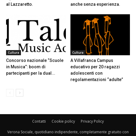
al Lazzaretto.
anche senza esperienza.
Cultura
Cultura
Concorso nazionale “Scuole
A Villafranca Campus
in Musica”: boom di
educativo per 20 ragazzi
partecipanti per la dual...
adolescenti con
regolamentazioni “adulte”
Contatti
Cookie policy
Privacy Policy
Verona Sociale, quotidiano indipendente, completamente gratuito con