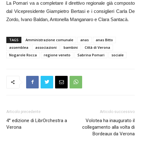
La Pomari va a completare il direttivo regionale già composto
dal Vicepresidente Giampietro Bertasi e i consiglieri Carla De
Zordo, Ivano Baldan, Antonella Manganaro e Clara Santacà.
TAGS
Amministrazione comunale
anas
anas Bitto
assemblea
associazioni
bambini
Città di Verona
Nogarole Rocca
regione veneto
Sabrina Pomari
sociale
Articolo precedente
Articolo successivo
4° edizione di LibrOrchestra a
Volotea ha inaugurato il
Verona
collegamento alla volta di
Bordeaux da Verona