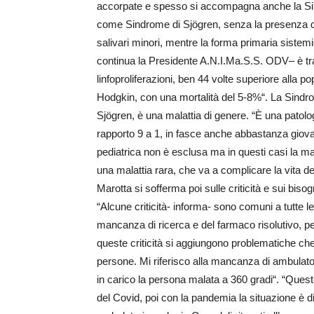
accorpate e spesso si accompagna anche la Si
come Sindrome di Sjögren, senza la presenza di
salivari minori, mentre la forma primaria sistemica
continua la Presidente A.N.I.Ma.S.S. ODV– è tra l
linfoproliferazioni, ben 44 volte superiore alla p
Hodgkin, con una mortalità del 5-8%“. La Sindr
Sjögren, è una malattia di genere. “È una patolo
rapporto 9 a 1, in fasce anche abbastanza giovani,
pediatrica non è esclusa ma in questi casi la mal
una malattia rara, che va a complicare la vita d
Marotta si sofferma poi sulle criticità e sui biso
“Alcune criticità- informa- sono comuni a tutte le 
mancanza di ricerca e del farmaco risolutivo, p
queste criticità si aggiungono problematiche che v
persone. Mi riferisco alla mancanza di ambulatori 
in carico la persona malata a 360 gradi“. “Ques
del Covid, poi con la pandemia la situazione è 