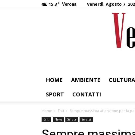
15.3
C
venerdì, Agosto 7, 20
Verona
HOME
AMBIENTE
CULTURA
SPORT
CONTATTI
Home
Enti
Sempre massima attenzione per la pat
Enti
News
Salute
Servizi
Sempre massima 