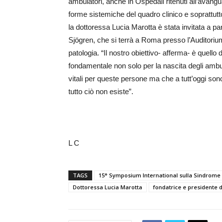
ambulatori, anche in Ospedali ritenuti all’avangu
forme sistemiche del quadro clinico e soprattutto
la dottoressa Lucia Marotta è stata invitata a p
Sjögren, che si terrà a Roma presso l’Auditorium
patologia. “Il nostro obiettivo- afferma- è quello
fondamentale non solo per la nascita degli ambul
vitali per queste persone ma che a tutt’oggi sono 
tutto ciò non esiste”.
L C
TAGS
15° Symposium International sulla Sindrome 
Dottoressa Lucia Marotta
fondatrice e presidente d