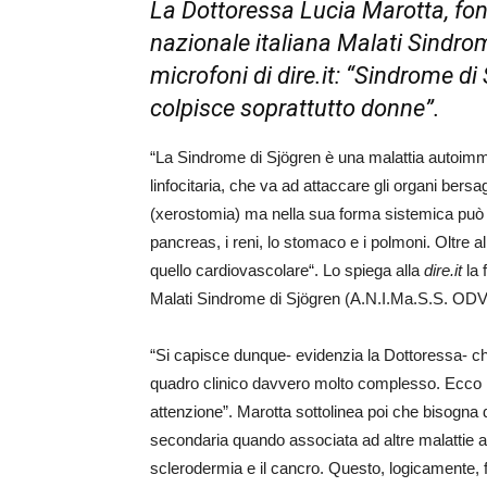
La Dottoressa Lucia Marotta, fon
nazionale italiana Malati Sindro
microfoni di dire.it: “Sindrome di
colpisce soprattutto donne”.
“La Sindrome di Sjögren è una malattia autoimmu
linfocitaria, che va ad attaccare gli organi bersa
(xerostomia) ma nella sua forma sistemica può aggr
pancreas, i reni, lo stomaco e i polmoni. Oltre a
quello cardiovascolare“. Lo spiega alla
dire.it
la 
Malati Sindrome di Sjögren (A.N.I.Ma.S.S. ODV)
“Si capisce dunque- evidenzia la Dottoressa- ch
quadro clinico davvero molto complesso. Ecco
attenzione”. Marotta sottolinea poi che bisogna
secondaria quando associata ad altre malattie aut
sclerodermia e il cancro. Questo, logicamente