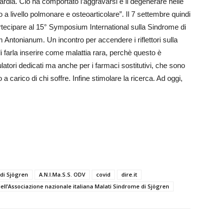
ardia. Ciò ha comportato l’aggravarsi e il degenerare nelle
 a livello polmonare e osteoarticolare”. Il 7 settembre quindi
artecipare al 15° Symposium International sulla Sindrome di
 Antonianum. Un incontro per accendere i riflettori sulla
 di farla inserire come malattia rara, perchè questo è
atori dedicati ma anche per i farmaci sostitutivi, che sono
a carico di chi soffre. Infine stimolare la ricerca. Ad oggi,
di Sjögren
A.N.I.Ma.S.S. ODV
covid
dire.it
ell’Associazione nazionale italiana Malati Sindrome di Sjögren