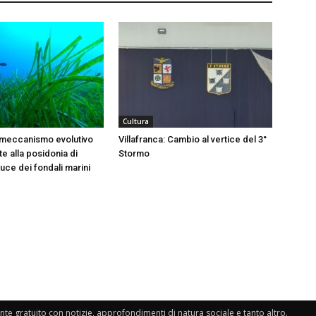
Cultura
 meccanismo evolutivo
Villafranca: Cambio al vertice del 3°
e alla posidonia di
Stormo
 luce dei fondali marini
e gratuito con notizie, approfondimenti di natura sociale e tanto altro.