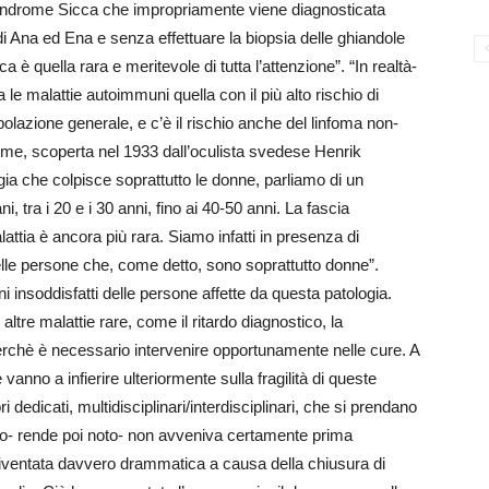
ndrome Sicca che impropriamente viene diagnosticata
 Ana ed Ena e senza effettuare la biopsia delle ghiandole
 è quella rara e meritevole di tutta l’attenzione”. “In realtà-
e malattie autoimmuni quella con il più alto rischio di
opolazione generale, e c’è il rischio anche del linfoma non-
ome, scoperta nel 1933 dall’oculista svedese Henrik
gia che colpisce soprattutto le donne, parliamo di un
 tra i 20 e i 30 anni, fino ai 40-50 anni. La fascia
attia è ancora più rara. Siamo infatti in presenza di
elle persone che, come detto, sono soprattutto donne”.
gni insoddisfatti delle persone affette da questa patologia.
altre malattie rare, come il ritardo diagnostico, la
erchè è necessario intervenire opportunamente nelle cure. A
anno a infierire ulteriormente sulla fragilità di queste
dedicati, multidisciplinari/interdisciplinari, che si prendano
to- rende poi noto- non avveniva certamente prima
diventata davvero drammatica a causa della chiusura di