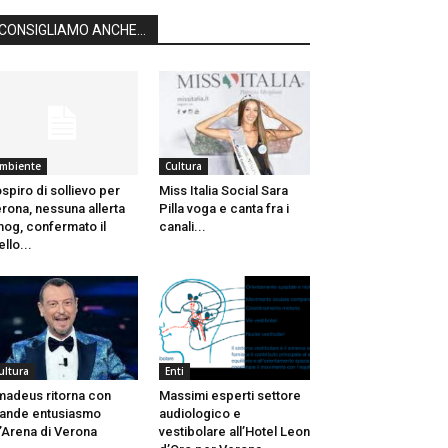
CONSIGLIAMO ANCHE...
mbiente
Cultura
spiro di sollievo per
Miss Italia Social Sara
rona, nessuna allerta
Pilla voga e canta fra i
og, confermato il
canali...
ello...
ultura
Enti
adeus ritorna con
Massimi esperti settore
ande entusiasmo
audiologico e
l’Arena di Verona
vestibolare all’Hotel Leon