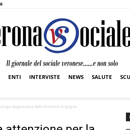
26
ENTI
INTERVISTE
NEWS
SALUTE
SC
Verona
ologia degenerativa della Sindrome di Sjögren
attenzione per la
Sociale