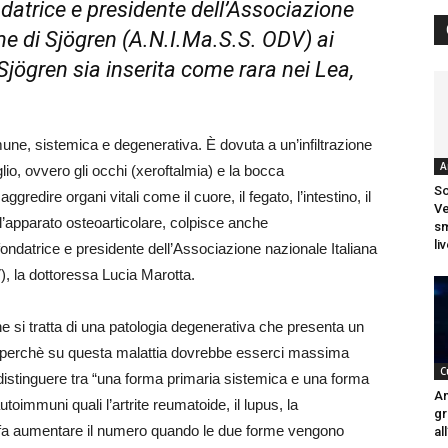
datrice e presidente dell’Associazione
me di Sjögren (A.N.I.Ma.S.S. ODV) ai
 Sjögren sia inserita come rara nei Lea,
ne, sistemica e degenerativa. È dovuta a un’infiltrazione
A
glio, ovvero gli occhi (xeroftalmia) e la bocca
So
edire organi vitali come il cuore, il fegato, l’intestino, il
Ve
ll’apparato osteoarticolare, colpisce anche
sm
liv
fondatrice e presidente dell’Associazione nazionale Italiana
, la dottoressa Lucia Marotta.
e si tratta di una patologia degenerativa che presenta un
 perchè su questa malattia dovrebbe esserci massima
C
 distinguere tra “una forma primaria sistemica e una forma
Am
oimmuni quali l’artrite reumatoide, il lupus, la
gr
, fa aumentare il numero quando le due forme vengono
al