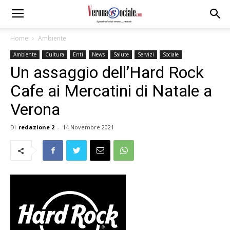
Home
Ambiente
Ambiente
Cultura
Enti
News
Salute
Servizi
Sociale
Un assaggio dell’Hard Rock
Cafe ai Mercatini di Natale a
Verona
Di
redazione 2
-
14 Novembre 2021