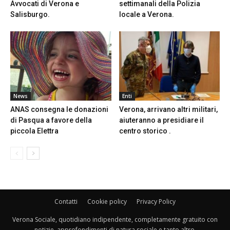
Avvocati di Verona e
settimanali della Polizia
Salisburgo.
locale a Verona.
News
Enti
ANAS consegna le donazioni
Verona, arrivano altri militari,
di Pasqua a favore della
aiuteranno a presidiare il
piccola Elettra
centro storico .
Contatti
Cookie policy
Privacy Policy
Verona Sociale, quotidiano indipendente, completamente gratuito con
notizie, approfondimenti di natura sociale e tanto altro.