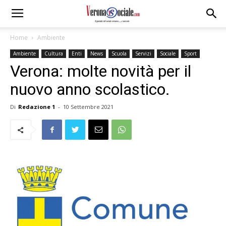
Home
Ambiente
Ambiente
Cultura
Enti
News
Scuola
Servizi
Sociale
Sport
Verona: molte novità per il
nuovo anno scolastico.
Di
Redazione 1
-
10 Settembre 2021