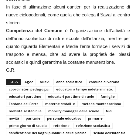
In fase di ultimazione alcuni cantieri per la realizzazione di
nuove ciclopedonali, come quella che collega il Saval al centro
storico.
Competenza del Comune
è l’organizzazione dell’attività e
dell’anno scolastico di nidi e scuole dell’infanzia, mentre per
quanto riguarda Elementari e Medie l’ente fornisce i servizi di
trasporto e mensa, oltre ad avere la proprietà dei plessi
scolastici e quindi garantirne la costante manutenzione.
G.R.
TAGS
Agec
allievi
anno scolastico
comune di verona
coordinatori pedagogici
educatori a tempo indeterminato.
educatori part time
educatori part time di ruolo
famiglie
Fontana del Ferro
materne statali e
metodo montessoriano
mobilità sostenibile
mobility manager delle scuole
Nidi
novità
paritarie
personale educativo
primarie
primo giorno di scuola
refezione
refezione scolastica
sanificazione dei bagni pubblici e delle piscine
scuola dell'Infanzia