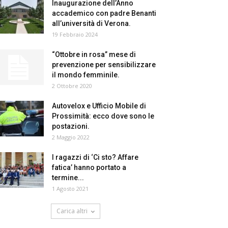
Inaugurazione dell’Anno
accademico con padre Benanti
all’università di Verona.
19 Febbraio 2024
“Ottobre in rosa” mese di
prevenzione per sensibilizzare
il mondo femminile.
2 Ottobre 2020
Autovelox e Ufficio Mobile di
Prossimità: ecco dove sono le
postazioni.
2 Maggio 2022
I ragazzi di ‘Ci sto? Affare
fatica’ hanno portato a
termine...
1 Agosto 2021
Carica altri