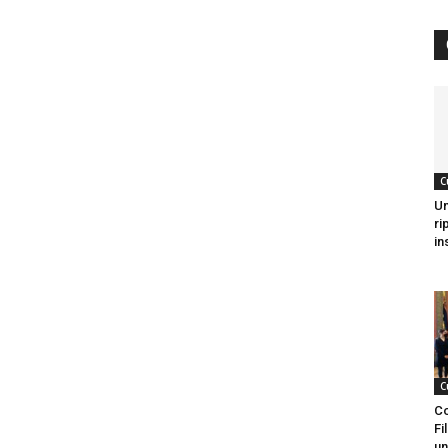
C
Un
ri
in
C
Co
Fi
un