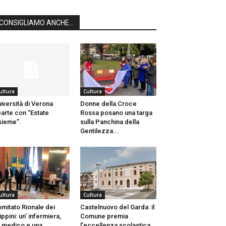
CONSIGLIAMO ANCHE...
ultura
Cultura
iversità di Verona
Donne della Croce
parte con “Estate
Rossa posano una targa
sieme”.
sulla Panchina della
Gentilezza...
ultura
Cultura
mitato Rionale dei
Castelnuovo del Garda: il
lippini: un’ infermiera,
Comune premia
 medico e una
l’eccellenza scolastica.