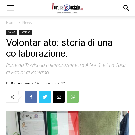
Home
News
News
Sociale
Volontariato: storia di una
collaborazione.
Parte da Treviso la collaborazione tra A.N.A.S. e “ La Casa
di Paolo” di Palermo.
Di
Redazione
-
14 Settembre 2022