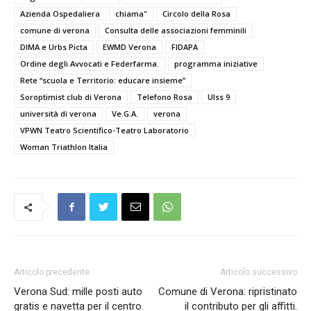
Azienda Ospedaliera
chiama"
Circolo della Rosa
comune di verona
Consulta delle associazioni femminili
DIMA e Urbs Picta
EWMD Verona
FIDAPA
Ordine degli Avvocati e Federfarma.
programma iniziative
Rete “scuola e Territorio: educare insieme”
Soroptimist club di Verona
Telefono Rosa
Ulss 9
università di verona
Ve.G.A.
verona
VPWN Teatro Scientifico-Teatro Laboratorio
Woman Triathlon Italia
Articolo precedente
Articolo successivo
Verona Sud: mille posti auto
Comune di Verona: ripristinato
gratis e navetta per il centro.
il contributo per gli affitti.