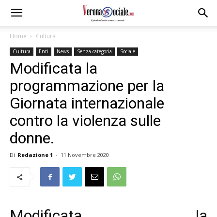
Home
Cultura
Cultura
Enti
News
Senza categoria
Sociale
Modificata la
programmazione per la
Giornata internazionale
contro la violenza sulle
donne.
Di
Redazione 1
-
11 Novembre 2020
Modificata la