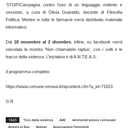
‘STOP/Campagna contro l’uso di un linguaggio violento e
sessista’, a cura di Olivia Guaraldo, docente di Filosofia
Politica. Mentre in tutte le farmacie verrà distribuito materiale
informativo.
Dal
18 novembre al 2 dicembre
, infine, su facebook verrà
veicolata la mostra ‘Non chiamatelo raptus’, con i volti e le
tracce della violenza. L’iniziativa è di A.N.T.E.A.S.
Il programma completo:
https://www.comune.verona.it/nqcontent.cfm?a_id=71023
G R
TAGS
"Esci dalla violenza
AIAF
Amministrazione comunale
Angels in Run
Anteas
Associazioni Femminili