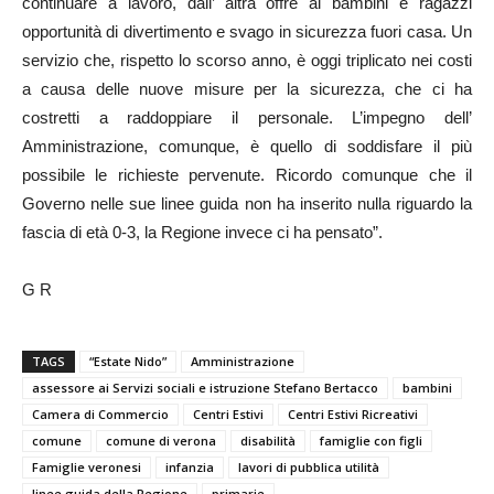
continuare a lavoro, dall’ altra offre ai bambini e ragazzi
opportunità di divertimento e svago in sicurezza fuori casa. Un
servizio che, rispetto lo scorso anno, è oggi triplicato nei costi
a causa delle nuove misure per la sicurezza, che ci ha
costretti a raddoppiare il personale. L’impegno dell’
Amministrazione, comunque, è quello di soddisfare il più
possibile le richieste pervenute. Ricordo comunque che il
Governo nelle sue linee guida non ha inserito nulla riguardo la
fascia di età 0-3, la Regione invece ci ha pensato”.
G R
TAGS
“Estate Nido”
Amministrazione
assessore ai Servizi sociali e istruzione Stefano Bertacco
bambini
Camera di Commercio
Centri Estivi
Centri Estivi Ricreativi
comune
comune di verona
disabilità
famiglie con figli
Famiglie veronesi
infanzia
lavori di pubblica utilità
linee guida della Regione
primarie