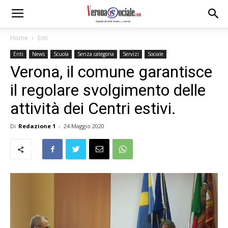
Home
Enti
Enti
News
Scuola
Senza categoria
Servizi
Sociale
Verona, il comune garantisce
il regolare svolgimento delle
attività dei Centri estivi.
Di
Redazione 1
-
24 Maggio 2020