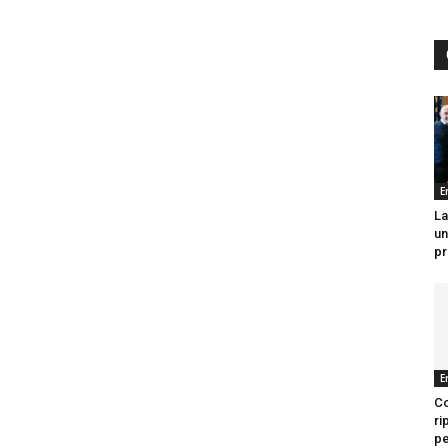
E
La
un
pr
E
Co
ri
per