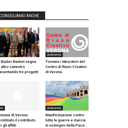
CONSIGLIAMO ANCHE...
nti
Ambiente
 Buster Basket segna
Tornano i laboratori del
 altro canestro
Centro di Riuso Creativo
esentando tre progetti
di Verona.
nti
Ambiente
mune di Verona:
Manifestazione contro
pristinato il contributo
tutte le guerre e marcia
 gli affitti.
in sostegno della Pace...