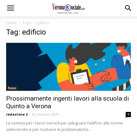
Home
Tags
Edificio
Tag: edificio
News
Prossimamente ingenti lavori alla scuola di
Quinto a Verona
redazione 2
-
20 Gennaio 2025
0
La somma per i lavori servirà per adeguare l’edificio alle norme
antincendio e per risolvere le problematiche...