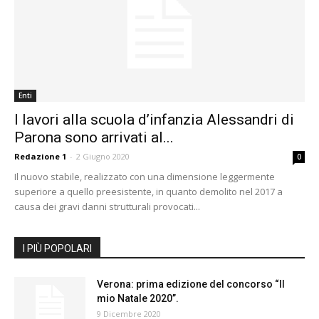
Enti
I lavori alla scuola d’infanzia Alessandri di
Parona sono arrivati al...
Redazione 1
-
2 Giugno 2020
0
Il nuovo stabile, realizzato con una dimensione leggermente
superiore a quello preesistente, in quanto demolito nel 2017 a
causa dei gravi danni strutturali provocati...
I PIÙ POPOLARI
Verona: prima edizione del concorso “Il
mio Natale 2020”.
9 Dicembre 2020