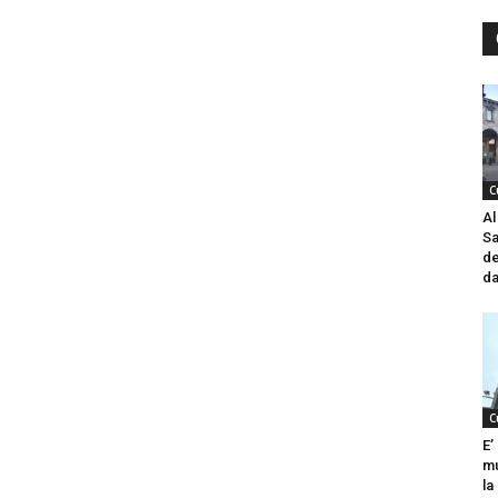
C
Al
Sa
de
da
C
E’
mu
la