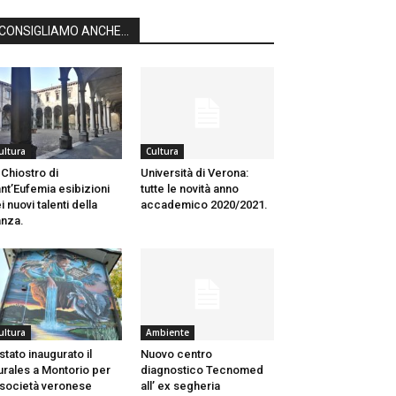
CONSIGLIAMO ANCHE...
ultura
Cultura
 Chiostro di
Università di Verona:
nt’Eufemia esibizioni
tutte le novità anno
i nuovi talenti della
accademico 2020/2021.
nza.
ultura
Ambiente
 stato inaugurato il
Nuovo centro
rales a Montorio per
diagnostico Tecnomed
 società veronese
all’ ex segheria