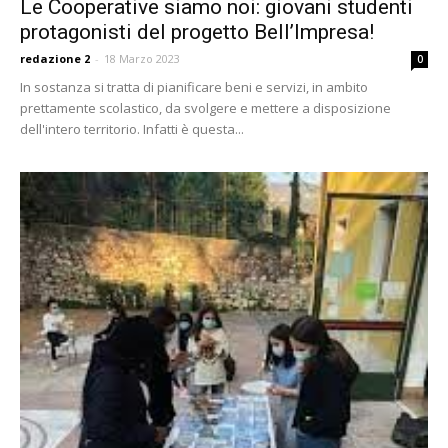
Le Cooperative siamo noi: giovani studenti
protagonisti del progetto Bell’Impresa!
redazione 2
-
18 Marzo 2023
0
In sostanza si tratta di pianificare beni e servizi, in ambito
prettamente scolastico, da svolgere e mettere a disposizione
dell'intero territorio. Infatti è questa...