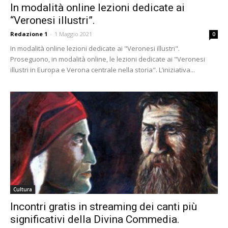
In modalità online lezioni dedicate ai
“Veronesi illustri”.
Redazione 1
-
1 Maggio 2021
0
In modalità online lezioni dedicate ai "Veronesi illustri".
Proseguono, in modalità online, le lezioni dedicate ai "Veronesi
illustri in Europa e Verona centrale nella storia". L’iniziativa...
Cultura
Incontri gratis in streaming dei canti più
significativi della Divina Commedia.