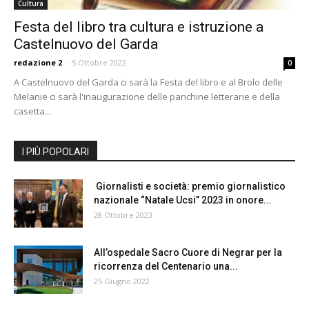
Cultura
Festa del libro tra cultura e istruzione a
Castelnuovo del Garda
redazione 2
-
5 Ottobre 2022
0
A Castelnuovo del Garda ci sarà la Festa del libro e al Brolo delle
Melanie ci sarà l'inaugurazione delle panchine letterarie e della
casetta...
I PIÙ POPOLARI
Giornalisti e società: premio giornalistico
nazionale “Natale Ucsi” 2023 in onore...
28 Ottobre 2023
All’ospedale Sacro Cuore di Negrar per la
ricorrenza del Centenario una...
25 Giugno 2022