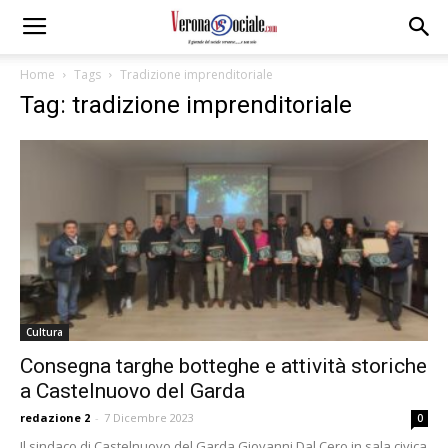
Home
Tags
Tradizione imprenditoriale
Tag: tradizione imprenditoriale
Cultura
Consegna targhe botteghe e attività storiche
a Castelnuovo del Garda
redazione 2
-
7 Dicembre 2023
0
Il sindaco di Castelnuovo del Garda Giovanni Dal Cero in sala civica