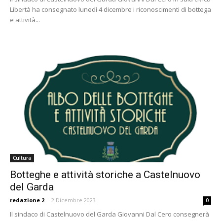
Libertà ha consegnato lunedì 4 dicembre i riconoscimenti di bottega
e attività...
Cultura
Botteghe e attività storiche a Castelnuovo
del Garda
redazione 2
-
2 Dicembre 2023
0
Il sindaco di Castelnuovo del Garda Giovanni Dal Cero consegnerà