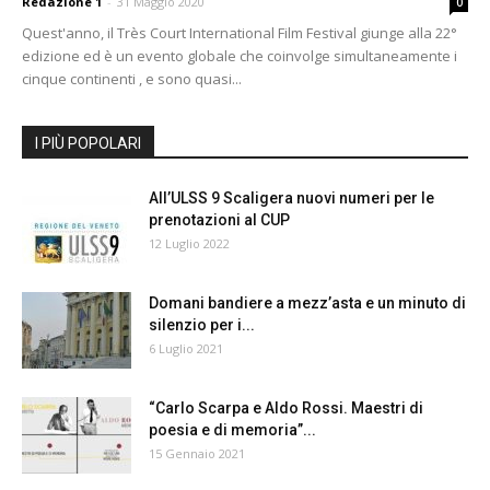
Redazione 1
-
31 Maggio 2020
0
Quest'anno, il Très Court International Film Festival giunge alla 22°
edizione ed è un evento globale che coinvolge simultaneamente i
cinque continenti , e sono quasi...
I PIÙ POPOLARI
All’ULSS 9 Scaligera nuovi numeri per le
prenotazioni al CUP
12 Luglio 2022
Domani bandiere a mezz’asta e un minuto di
silenzio per i...
6 Luglio 2021
“Carlo Scarpa e Aldo Rossi. Maestri di
poesia e di memoria”...
15 Gennaio 2021