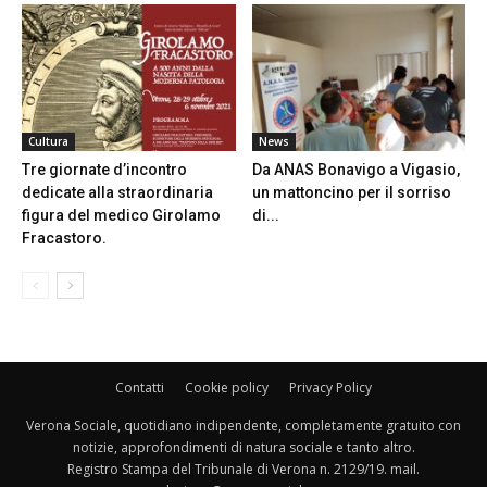
Cultura
News
Tre giornate d’incontro
Da ANAS Bonavigo a Vigasio,
dedicate alla straordinaria
un mattoncino per il sorriso
figura del medico Girolamo
di...
Fracastoro.
Contatti
Cookie policy
Privacy Policy
Verona Sociale, quotidiano indipendente, completamente gratuito con
notizie, approfondimenti di natura sociale e tanto altro.
Registro Stampa del Tribunale di Verona n. 2129/19. mail.