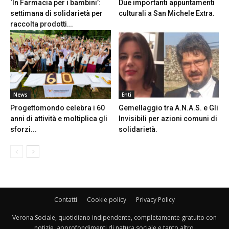
‘In Farmacia per i bambini’:
Due importanti appuntamenti
settimana di solidarietà per
culturali a San Michele Extra.
raccolta prodotti...
News
Enti
Progettomondo celebra i 60
Gemellaggio tra A.N.A.S. e Gli
anni di attività e moltiplica gli
Invisibili per azioni comuni di
sforzi...
solidarietà.
Contatti
Cookie policy
Privacy Policy
Verona Sociale, quotidiano indipendente, completamente gratuito con
notizie, approfondimenti di natura sociale e tanto altro.