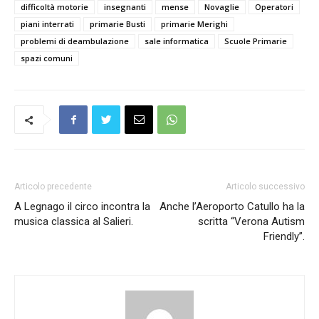
difficoltà motorie
insegnanti
mense
Novaglie
Operatori
piani interrati
primarie Busti
primarie Merighi
problemi di deambulazione
sale informatica
Scuole Primarie
spazi comuni
Articolo precedente
Articolo successivo
A Legnago il circo incontra la
Anche l’Aeroporto Catullo ha la
musica classica al Salieri.
scritta “Verona Autism
Friendly”.