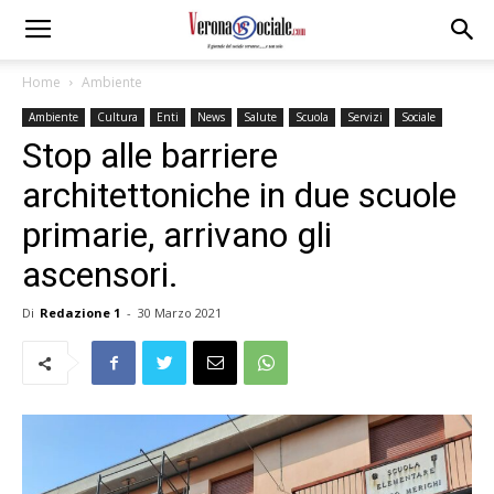
Home
Ambiente
Ambiente
Cultura
Enti
News
Salute
Scuola
Servizi
Sociale
Stop alle barriere
architettoniche in due scuole
primarie, arrivano gli
ascensori.
Di
Redazione 1
-
30 Marzo 2021