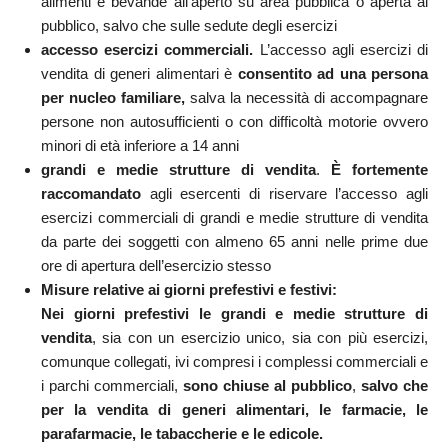
alimenti e bevande all’aperto su area pubblica o aperta al
pubblico, salvo che sulle sedute degli esercizi
accesso esercizi commerciali.
L’accesso agli esercizi di
vendita di generi alimentari è
consentito ad una persona
per nucleo familiare,
salva la necessità di accompagnare
persone non autosufficienti o con difficoltà motorie ovvero
minori di età inferiore a 14 anni
grandi e medie strutture di vendita
.
È fortemente
raccomandato
agli esercenti di riservare l’accesso agli
esercizi commerciali di grandi e medie strutture di vendita
da parte dei soggetti con almeno 65 anni nelle prime due
ore di apertura dell’esercizio stesso
Misure relative ai giorni prefestivi e festivi:
Nei giorni prefestivi le grandi e medie strutture di
vendita
, sia con un esercizio unico, sia con più esercizi,
comunque collegati, ivi compresi i complessi commerciali e
i parchi commerciali,
sono chiuse al pubblico
,
salvo che
per la vendita di generi alimentari, le farmacie, le
parafarmacie, le tabaccherie e le edicole.