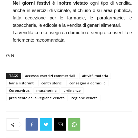
Nei giorni festivi
è inoltre vietato
ogni tipo di vendita,
anche in esercizi di vicinato, al chiuso o su area pubblica,
fatta eccezione per le farmacie, le parafarmacie, le
tabaccherie, le edicole e la vendita di generi alimentari.
La vendita con consegna a domicilio è sempre consentita e
fortemente raccomandata.
G R
TAGS
accesso esercizi commerciali
attività motoria
bar e ristoranti
centri storici
consegna a domicilio
Coronavirus
mascherina
ordinanze
presidente della Regione Veneto
regione veneto