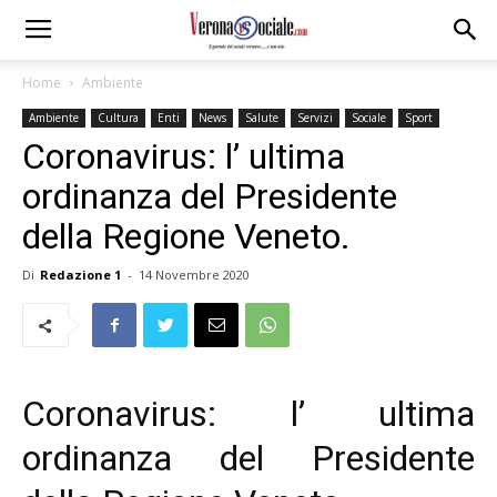
Home
Ambiente
Ambiente
Cultura
Enti
News
Salute
Servizi
Sociale
Sport
Coronavirus: l’ ultima
ordinanza del Presidente
della Regione Veneto.
Di
Redazione 1
-
14 Novembre 2020
Coronavirus: l’ ultima
ordinanza del Presidente