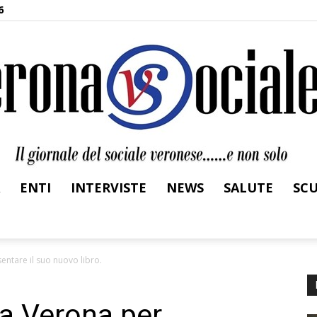
6
ENTI
INTERVISTE
NEWS
SALUTE
SC
Verona
ntare il suo nuovo libro.
a Verona per
Sociale