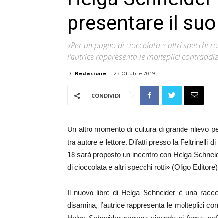
presentare il suo
«Per un pugno di cioccolata e altri specchi rot
l'autrice rappresenta le molteplici contradd
Di
Redazione
-
23 Ottobre 2019
CONDIVIDI
Un altro momento di cultura di grande rilievo pe
tra autore e lettore. Difatti presso la Feltrinell
18 sarà proposto un incontro con Helga Schneide
di cioccolata e altri specchi rotti» (Oligo Editore)
Il nuovo libro di Helga Schneider è una raccolt
disamina, l’autrice rappresenta le molteplici con
Helga Schneider narrano vicende di fame, soff