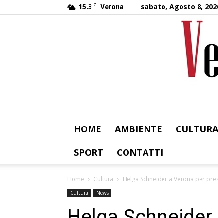
15.3
C
sabato, Agosto 8, 202
Verona
HOME
AMBIENTE
CULTURA
SPORT
CONTATTI
Home
Cultura
Helga Schneider a Verona per prese
Cultura
News
Helga Schneider 