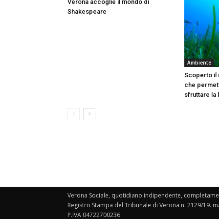
Verona accoglie il mondo di
Shakespeare
Ambiente
Scoperto il
che permett
sfruttare la
Verona Sociale, quotidiano indipendente, completament
Registro Stampa del Tribunale di Verona n. 2129/19. ma
P.IVA 04722700236