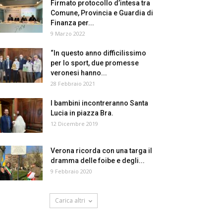
Firmato protocollo d’intesa tra
Comune, Provincia e Guardia di
Finanza per...
9 Marzo 2022
“In questo anno difficilissimo
per lo sport, due promesse
veronesi hanno...
28 Febbraio 2021
I bambini incontreranno Santa
Lucia in piazza Bra.
12 Dicembre 2019
Verona ricorda con una targa il
dramma delle foibe e degli...
9 Febbraio 2020
Carica altri