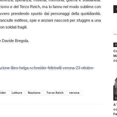
azismo e del Terzo Reich, ma lo fanno nel modo sublime con
 ovvero prendendo spunto dai personaggi della quotidianità.
 fanciulle indifese, spie e anziani nascosti per sfuggire a una
 soldati fragili.
re Davide Bregola.
C
C
Ma
co
zione-libro-helga-schneider-feltrinelli-verona-23-ottobre-
ider
Letture
Nazismo
Terzo Reich
verona
C
A 
co
Fe