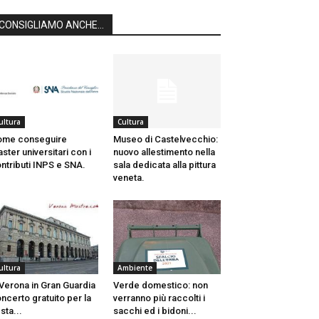
CONSIGLIAMO ANCHE...
ultura
Cultura
ome conseguire
Museo di Castelvecchio:
ster universitari con i
nuovo allestimento nella
ntributi INPS e SNA.
sala dedicata alla pittura
veneta.
ultura
Ambiente
Verona in Gran Guardia
Verde domestico: non
ncerto gratuito per la
verranno più raccolti i
sta...
sacchi ed i bidoni...