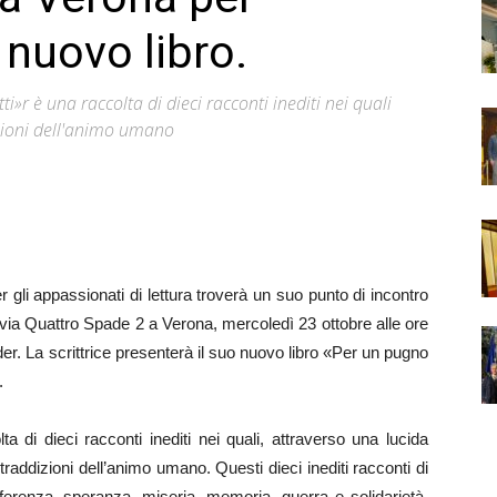
 nuovo libro.
ti»r è una raccolta di dieci racconti inediti nei quali
izioni dell'animo umano
r gli appassionati di lettura troverà un suo punto di incontro
i di via Quattro Spade 2 a Verona, mercoledì 23 ottobre alle ore
r. La scrittrice presenterà il suo nuovo libro «Per un pugno
.
a di dieci racconti inediti nei quali, attraverso una lucida
traddizioni dell’animo umano. Questi dieci inediti racconti di
erenza, speranza, miseria, memoria, guerra e solidarietà.