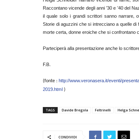
Raccontano vicende degli anni ’30 e ’40 del N
il quale solo i grandi scrittori sanno narrare,
Storie di aguzzini che si intrecciano a quelle di
morte certa, donne eroiche che si confrontano con
Parteciperà alla presentazione anche lo scritto
F.B.
http://www.veronasera.it/eventi/presenta
(fonte :
2019.html
)
TAGS
Davide Bregola
Feltrinelli
Helga Schne
CONDIVIDI