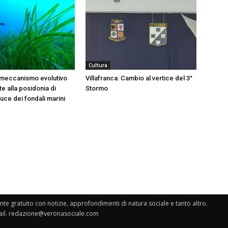
Cultura
 meccanismo evolutivo
Villafranca: Cambio al vertice del 3°
e alla posidonia di
Stormo
 luce dei fondali marini
e gratuito con notizie, approfondimenti di natura sociale e tanto altro.
il.
redazione@veronasociale.com