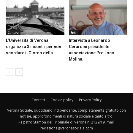
Cultura
Enti
L’Università di Verona
Intervista a Leonardo
organizza 3 incontri per non
Cerardini presidente
scordare il Giorno della...
associazione Pro Loco
Molina.
Contatti
Cookie policy
Privacy Policy
Verona Sociale, quotidiano indipendente, completamente gratuito con
notizie, approfondimenti di natura sociale e tanto altro.
Registro Stampa del Tribunale di Verona n. 2129/19. mail.
redazione@veronasociale.com