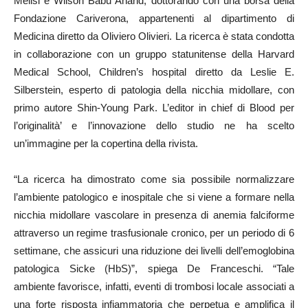
Melisi e Wilson Babu Anand, dottorando con una borsa della
Fondazione Cariverona, appartenenti al dipartimento di
Medicina diretto da Oliviero Olivieri. La ricerca è stata condotta
in collaborazione con un gruppo statunitense della Harvard
Medical School, Children’s hospital diretto da Leslie E.
Silberstein, esperto di patologia della nicchia midollare, con
primo autore Shin-Young Park. L’editor in chief di Blood per
l’originalità’ e l’innovazione dello studio ne ha scelto
un’immagine per la copertina della rivista.
“La ricerca ha dimostrato come sia possibile normalizzare
l’ambiente patologico e inospitale che si viene a formare nella
nicchia midollare vascolare in presenza di anemia falciforme
attraverso un regime trasfusionale cronico, per un periodo di 6
settimane, che assicuri una riduzione dei livelli dell’emoglobina
patologica Sicke (HbS)”, spiega De Franceschi. “Tale
ambiente favorisce, infatti, eventi di trombosi locale associati a
una forte risposta infiammatoria che perpetua e amplifica il