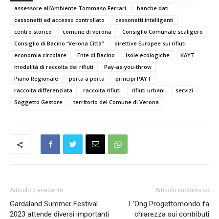
assessore all’Ambiente Tommaso Ferrari
banche dati
cassonetti ad accesso controllato
cassonetti intelligenti
centro storico
comune di verona
Consiglio Comunale scaligero
Consiglio di Bacino “Verona Città”
direttive Europee sui rifiuti
economia circolare
Ente di Bacino
Isole ecologiche
KAYT
modalità di raccolta dei rifiuti
Pay-as-you-throw
Piano Regionale
porta a porta
principi PAYT
raccolta differenziata
raccolta rifiuti
rifiuti urbani
servizi
Soggetto Gestore
territorio del Comune di Verona
Articolo precedente
Articolo successivo
Gardaland Summer Festival
L’Ong Progettomondo fa
2023 attende diversi importanti
chiarezza sui contributi