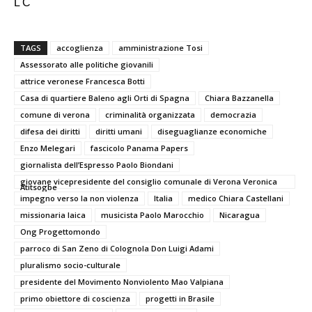
L C
TAGS
accoglienza
amministrazione Tosi
Assessorato alle politiche giovanili
attrice veronese Francesca Botti
Casa di quartiere Baleno agli Orti di Spagna
Chiara Bazzanella
comune di verona
criminalità organizzata
democrazia
difesa dei diritti
diritti umani
diseguaglianze economiche
Enzo Melegari
fascicolo Panama Papers
giornalista dell’Espresso Paolo Biondani
giovane vicepresidente del consiglio comunale di Verona Veronica
Atitsogbe
impegno verso la non violenza
Italia
medico Chiara Castellani
missionaria laica
musicista Paolo Marocchio
Nicaragua
Ong Progettomondo
parroco di San Zeno di Colognola Don Luigi Adami
pluralismo socio-culturale
presidente del Movimento Nonviolento Mao Valpiana
primo obiettore di coscienza
progetti in Brasile