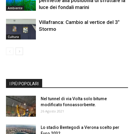
permette alla posidonia di sfruttare la
luce dei fondali marini
Ambiente
Villafranca: Cambio al vertice del 3°
Stormo
Cultura
I PIÙ POPOLARI
Nel tunnel di via Volta solo bitume
modificato fonoassorbente.
26 Agosto 2021
Lo stadio Bentegodi a Verona scelto per
Euro 2032