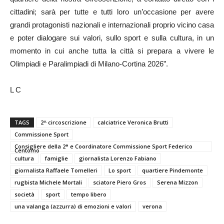
cittadini; sarà per tutte e tutti loro un’occasione per avere
grandi protagonisti nazionali e internazionali proprio vicino casa
e poter dialogare sui valori, sullo sport e sulla cultura, in un
momento in cui anche tutta la città si prepara a vivere le
Olimpiadi e Paralimpiadi di Milano-Cortina 2026”.
L C
TAGS
2^ circoscrizione
calciatrice Veronica Brutti
Commissione Sport
Consigliere della 2° e Coordinatore Commissione Sport Federico
Centomo
cultura
famiglie
giornalista Lorenzo Fabiano
giornalista Raffaele Tomelleri
Lo sport
quartiere Pindemonte
rugbista Michele Mortali
sciatore Piero Gros
Serena Mizzon
società
sport
tempo libero
una valanga (azzurra) di emozioni e valori
verona