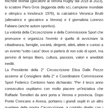
Michele Mortali (giocatore al Verona Rugby dal 2018 al 2023),
lo sciatore Piero Gros (leggenda dello sci, campione mondiale
e olimpico a Innsbruck 1976), la calciatrice Veronica Brutti
(allenatrice e giocatrice a Verona) e il giornalista Lorenzo
Fabiano (anche autore sportivo).
La volontà della Circoscrizione e della Commissione Sport che
promuove e organizza l’evento è quella di avvicinare la
cittadinanza, famiglie, società, dirigenti, atleti, atlete e curiosi a
un evento “sotto casa” dove si parlerà di non solo di sport, ma
persino di tempo libero, cultura, passioni, valori e aneddoti
inediti.
La Presidente della 2° Circoscrizione Elisa Dalle Pezze
assieme al Consigliere della 2° e Coordinatore Commissione
Sport Federico Centomo hano dichiarato: “Per il terzo anno
consecutivo ospitiamo con molto piacere un’iniziativa che
Raffaele Tomelleri da anni porta a Verona e provincia. Dopo
Ponte Crencano e Avesa, portiamo i grandi ospiti in un altro
quartiere della nostra Circoscrizione, a contatto diretto con i