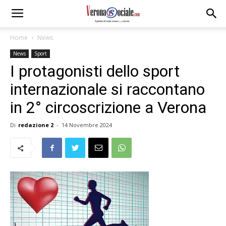
Home
News
News
Sport
I protagonisti dello sport
internazionale si raccontano
in 2° circoscrizione a Verona
Di
redazione 2
-
14 Novembre 2024