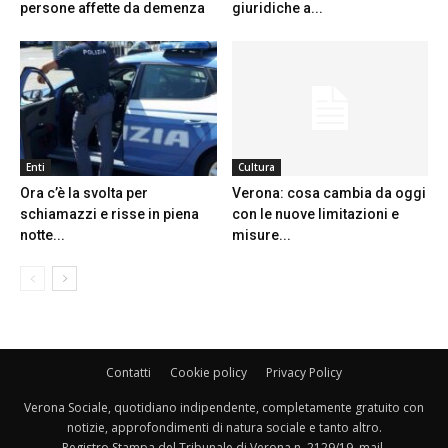
persone affette da demenza
giuridiche a...
Enti
Cultura
Ora c’è la svolta per
Verona: cosa cambia da oggi
schiamazzi e risse in piena
con le nuove limitazioni e
notte...
misure...
Contatti
Cookie policy
Privacy Policy
Verona Sociale, quotidiano indipendente, completamente gratuito con
notizie, approfondimenti di natura sociale e tanto altro.
Registro Stampa del Tribunale di Verona n. 2129/19. mail.