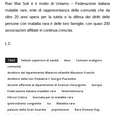
Rari Mai Soli
è il motto di Uniamo – Federazione italiana
malattie rare, ente di rappresentanza della comunità che da
oltre 20 anni opera per la tutela e la difesa dei diritti delle
persone con malattia rara e delle loro famiglie, con quasi 200
associazioni affiliate in continua crescita.
L C
TAGS
’Istituto superiore di sanità
Aoui
Comune scaligero
comunità
direttore del dipartimento Materno infantile Massimo Franchi
direttore della Uoc Pediatria C Giorgio Piacentini
docenti afferenti al dipartimento di Scienze chirurgiche
europa
Federazione italiana malattie rare
fenilchetonuria
Fibrosi Cistica
Giornata per le malattie rare
ipotiroidismo congenito
Iss
Malattia rara
palazzo della Gran Guardia
popolazione
Rare Disease Day