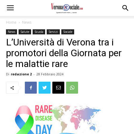
Home
News
News
Salute
Scuola
Servizi
Sociale
L’Università di Verona tra i
promotori della Giornata per
le malattie rare
Di
redazione 2
-
28 Febbraio 2024