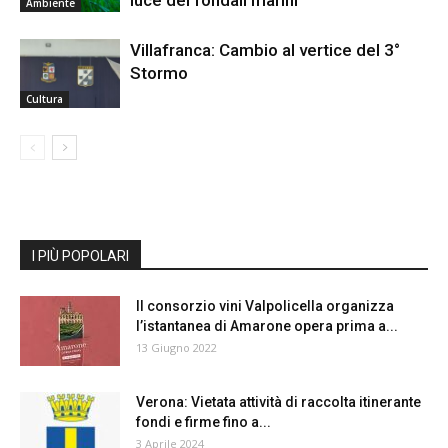
luce dei fondali marini
Ambiente
Villafranca: Cambio al vertice del 3°
Stormo
Cultura
I PIÙ POPOLARI
Il consorzio vini Valpolicella organizza
l’istantanea di Amarone opera prima a...
13 Giugno 2022
Verona: Vietata attività di raccolta itinerante
fondi e firme fino a...
3 Aprile 2024