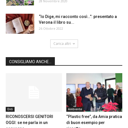
28 Novembre 2020
“Io Dige, mi racconto così…”: presentato a
Verona il libro su...
26 Ottobre 2022
Carica altri
CONSIGLIAMO ANCHE...
Enti
Ambiente
RICONOSCERSI GENITORI
“Plastic free”, da Amia pratica
OGGI: se ne parla in un
di buon esempio per