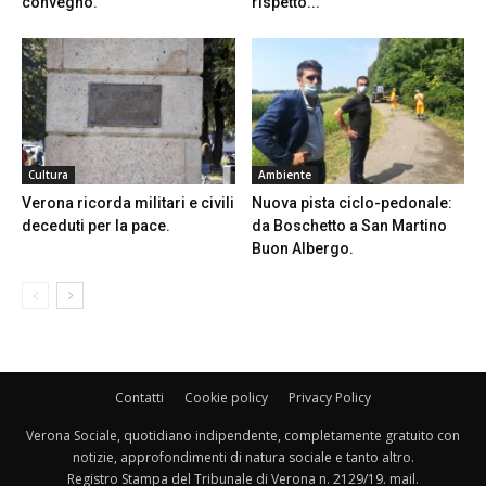
convegno.
rispetto...
Cultura
Ambiente
Verona ricorda militari e civili
Nuova pista ciclo-pedonale:
deceduti per la pace.
da Boschetto a San Martino
Buon Albergo.
Contatti
Cookie policy
Privacy Policy
Verona Sociale, quotidiano indipendente, completamente gratuito con
notizie, approfondimenti di natura sociale e tanto altro.
Registro Stampa del Tribunale di Verona n. 2129/19. mail.