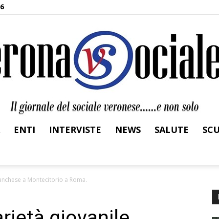
26
ENTI
INTERVISTE
NEWS
SALUTE
SC
Verona
franchese a Montecitorio a Roma.
arietà giovanile
Sociale