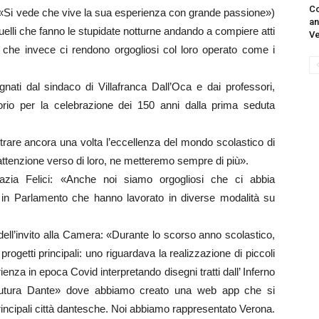
Co
a («Si vede che vive la sua esperienza con grande passione»)
an
uelli che fanno le stupidate notturne andando a compiere atti
V
i che invece ci rendono orgogliosi col loro operato come i
gnati dal sindaco di Villafranca Dall’Oca e dai professori,
torio per la celebrazione dei 150 anni dalla prima seduta
trare ancora una volta l’eccellenza del mondo scolastico di
e attenzione verso di loro, ne metteremo sempre di più».
Grazia Felici: «Anche noi siamo orgogliosi che ci abbia
in Parlamento che hanno lavorato in diverse modalità su
 dell’invito alla Camera: «Durante lo scorso anno scolastico,
ogetti principali: uno riguardava la realizzazione di piccoli
ienza in epoca Covid interpretando disegni tratti dall’ Inferno
 «Futura Dante» dove abbiamo creato una web app che si
rincipali città dantesche. Noi abbiamo rappresentato Verona.