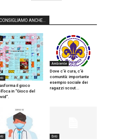
CONSIGLIAMO ANCHE...
Ambiente
Dove c’è cura, c’è
comunità: importante
nti
esempio sociale dei
asforma il gioco
ragazzi scout...
ll’oca in “Gioco del
vid”.
nti
Enti