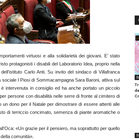
portamenti virtuosi e alla solidarietà dei giovani. E’ stato
to protagonisti i disabili del Laboratorio Idea, proprio nella
dell’istituto Carlo Anti. Su invito del sindaco di Villafranca
E
va sociale I Piosi di Sommacampagna Sara Baroni, attiva sul
Tr
a, è intervenuta in consiglio ed ha anche portato un piccolo
de
er persone con disabilità nelle serre di fronte al cimitero di
Co
 un dono per il Natale per dimostrare di essere attenti alle
isto di terriccio concimato, semenza di piante aromatiche o
all’Oca: «Un grazie per il pensiero, ma soprattutto per quello
E
i della comunità».