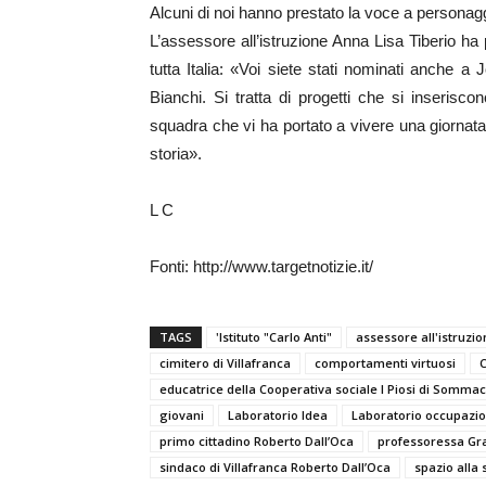
Alcuni di noi hanno prestato la voce a personag
L’assessore all’istruzione Anna Lisa Tiberio ha
tutta Italia: «Voi siete stati nominati anche a
Bianchi. Si tratta di progetti che si inserisco
squadra che vi ha portato a vivere una giornata
storia».
L C
Fonti: http://www.targetnotizie.it/
TAGS
'Istituto "Carlo Anti"
assessore all'istruzi
cimitero di Villafranca
comportamenti virtuosi
educatrice della Cooperativa sociale I Piosi di Som
giovani
Laboratorio Idea
Laboratorio occupazio
primo cittadino Roberto Dall’Oca
professoressa Graz
sindaco di Villafranca Roberto Dall’Oca
spazio alla 