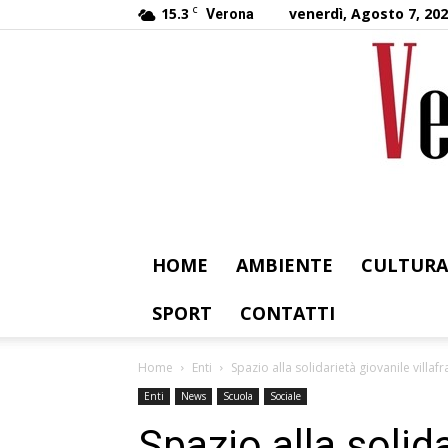
15.3
C
venerdì, Agosto 7, 20
Verona
HOME
AMBIENTE
CULTURA
SPORT
CONTATTI
Home
Enti
Spazio alla solidarietà giovanile villa
Enti
News
Scuola
Sociale
Spazio alla solid