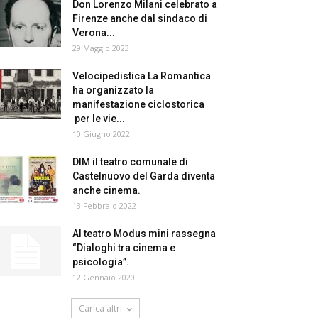
Don Lorenzo Milani celebrato a
Firenze anche dal sindaco di
Verona...
29 Maggio 2023
Velocipedistica La Romantica
ha organizzato la
manifestazione ciclostorica
per le vie...
10 Giugno 2022
DIM il teatro comunale di
Castelnuovo del Garda diventa
anche cinema.
13 Febbraio 2022
Al teatro Modus mini rassegna
“Dialoghi tra cinema e
psicologia”.
12 Gennaio 2020
Carica altri