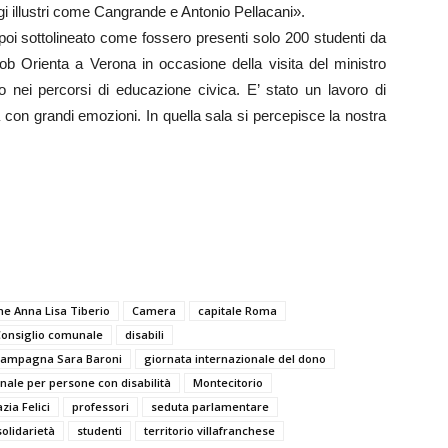
gi illustri come Cangrande e Antonio Pellacani».
 poi sottolineato come fossero presenti solo 200 studenti da
 Job Orienta a Verona in occasione della visita del ministro
no nei percorsi di educazione civica. E’ stato un lavoro di
 con grandi emozioni. In quella sala si percepisce la nostra
one Anna Lisa Tiberio
Camera
capitale Roma
Consiglio comunale
disabili
macampagna Sara Baroni
giornata internazionale del dono
nale per persone con disabilità
Montecitorio
ia Felici
professori
seduta parlamentare
solidarietà
studenti
territorio villafranchese