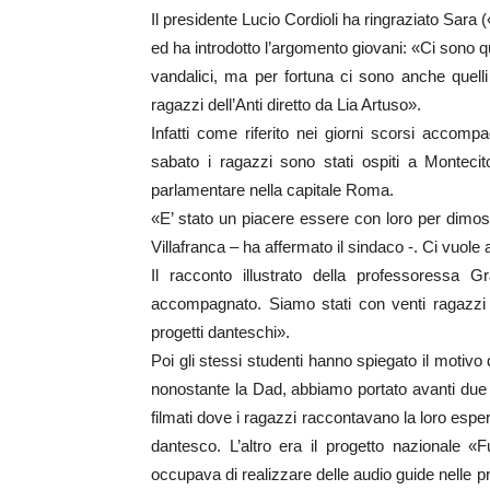
Il presidente Lucio Cordioli ha ringraziato Sar
ed ha introdotto l’argomento giovani: «Ci sono q
vandalici, ma per fortuna ci sono anche quell
ragazzi dell’Anti diretto da Lia Artuso».
Infatti come riferito nei giorni scorsi accompa
sabato i ragazzi sono stati ospiti a Monteci
parlamentare nella capitale Roma.
«E’ stato un piacere essere con loro per dimos
Villafranca – ha affermato il sindaco -. Ci vuol
Il racconto illustrato della professoressa 
accompagnato. Siamo stati con venti ragazzi 
progetti danteschi».
Poi gli stessi studenti hanno spiegato il motivo
nonostante la Dad, abbiamo portato avanti due pr
filmati dove i ragazzi raccontavano la loro esper
dantesco. L’altro era il progetto nazionale
occupava di realizzare delle audio guide nelle p