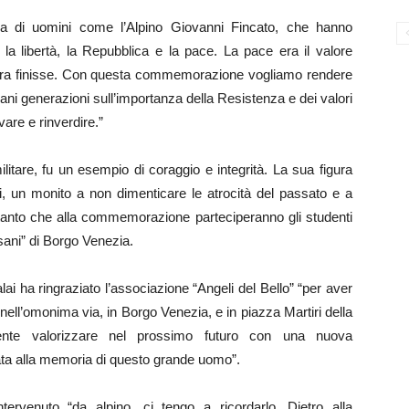
a di uomini come l’Alpino Giovanni Fincato, che hanno
i: la libertà, la Repubblica e la pace. La pace era il valore
uerra finisse. Con questa commemorazione vogliamo rendere
ani generazioni sull’importanza della Resistenza e dei valori
re e rinverdire.”
ilitare, fu un esempio di coraggio e integrità. La sua figura
, un monito a non dimenticare le atrocità del passato e a
ia tanto che alla commemorazione parteciperanno gli studenti
sani” di Borgo Venezia.
lai ha ringraziato l’associazione “Angeli del Bello” “per aver
o nell’omonima via, in Borgo Venezia, e in piazza Martiri della
ente valorizzare nel prossimo futuro con una nuova
ata alla memoria di questo grande uomo”.
ntervenuto “da alpino, ci tengo a ricordarlo. Dietro alla