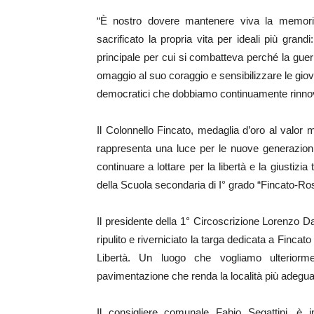
“È nostro dovere mantenere viva la memori
sacrificato la propria vita per ideali più grand
principale per cui si combatteva perché la g
omaggio al suo coraggio e sensibilizzare le giov
democratici che dobbiamo continuamente rinnova
Il Colonnello Fincato, medaglia d’oro al valor m
rappresenta una luce per le nuove generazioni
continuare a lottare per la libertà e la giustiz
della Scuola secondaria di I° grado “Fincato-Ro
Il presidente della 1° Circoscrizione Lorenzo Da
ripulito e riverniciato la targa dedicata a Fincat
Libertà. Un luogo che vogliamo ulteriorm
pavimentazione che renda la località più adegu
Il consigliere comunale Fabio Segattini, è i