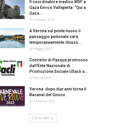
Il coordinatore medico MSF a
Gaza Enrico Vallaperta: “Qui a
Gaza...
23 Gennaio 2024
A Verona sul ponte nuovo il
passaggio pedonale sarà
temporaneamente chiuso...
20 Maggio 2022
Concerto di Pasqua promosso
dall’Ente Nazionale di
Promozione Sociale USacli a...
21 Marzo 2023
Verona: dopo due anni torna il
Bacanal del Gnoco.
23 Febbraio 2022
Carica altri