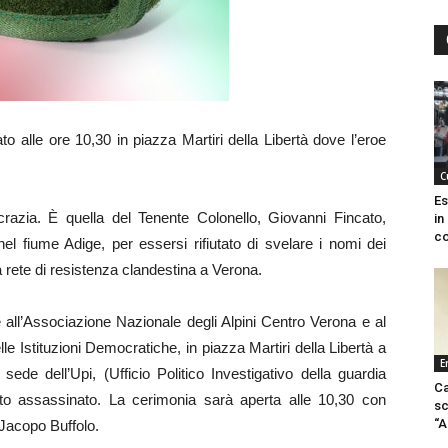
 alle ore 10,30 in piazza Martiri della Libertà dove l’eroe
C
Es
razia. È quella del Tenente Colonello, Giovanni Fincato,
in
co
nel fiume Adige, per essersi rifiutato di svelare i nomi dei
 rete di resistenza clandestina a Verona.
all’Associazione Nazionale degli Alpini Centro Verona e al
le Istituzioni Democratiche, in piazza Martiri della Libertà a
E
de dell’Upi, (Ufficio Politico Investigativo della guardia
Ca
to assassinato. La cerimonia sarà aperta alle 10,30 con
sc
“A
 Jacopo Buffolo.