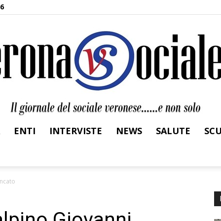
26
ENTI
INTERVISTE
NEWS
SALUTE
SC
Verona
incato
alpino Giovanni
Sociale