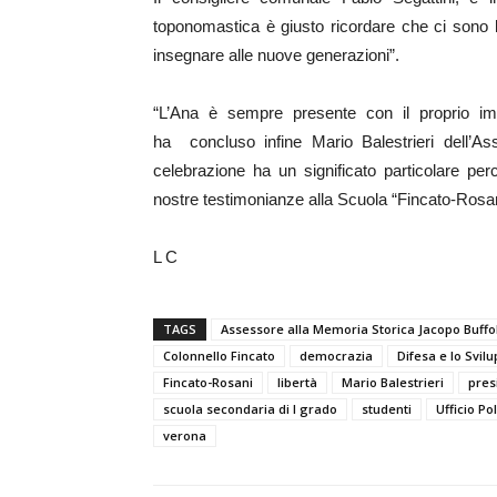
toponomastica è giusto ricordare che ci sono 
insegnare alle nuove generazioni”.
“L’Ana è sempre presente con il proprio imp
ha concluso infine Mario Balestrieri dell’A
celebrazione ha un significato particolare pe
nostre testimonianze alla Scuola “Fincato-Rosan
L C
TAGS
Assessore alla Memoria Storica Jacopo Buffo
Colonnello Fincato
democrazia
Difesa e lo Svil
Fincato-Rosani
libertà
Mario Balestrieri
pres
scuola secondaria di I grado
studenti
Ufficio Po
verona