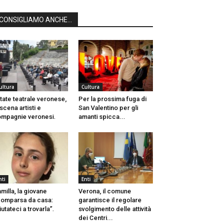
CONSIGLIAMO ANCHE...
ultura
Cultura
tate teatrale veronese,
Per la prossima fuga di
 scena artisti e
San Valentino per gli
mpagnie veronesi.
amanti spicca...
nti
Enti
milla, la giovane
Verona, il comune
omparsa da casa:
garantisce il regolare
iutateci a trovarla”.
svolgimento delle attività
dei Centri...