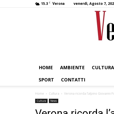
15.3
C
venerdì, Agosto 7, 20
Verona
HOME
AMBIENTE
CULTURA
SPORT
CONTATTI
Home
Cultura
Verona ricorda l’alpino Giovanni F
Cultura
News
Verona ricorda l’