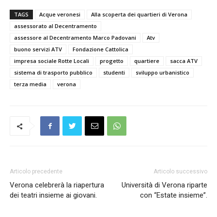
TAGS
Acque veronesi
Alla scoperta dei quartieri di Verona
assessorato al Decentramento
assessore al Decentramento Marco Padovani
Atv
buono servizi ATV
Fondazione Cattolica
impresa sociale Rotte Locali
progetto
quartiere
sacca ATV
sistema di trasporto pubblico
studenti
sviluppo urbanistico
terza media
verona
Articolo precedente
Articolo successivo
Verona celebrerà la riapertura
Università di Verona riparte
dei teatri insieme ai giovani.
con “Estate insieme”.