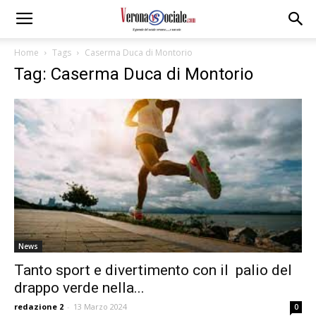
Home
Tags
Caserma Duca di Montorio
Tag: Caserma Duca di Montorio
News
Tanto sport e divertimento con il palio del
drappo verde nella...
redazione 2
-
13 Marzo 2024
0