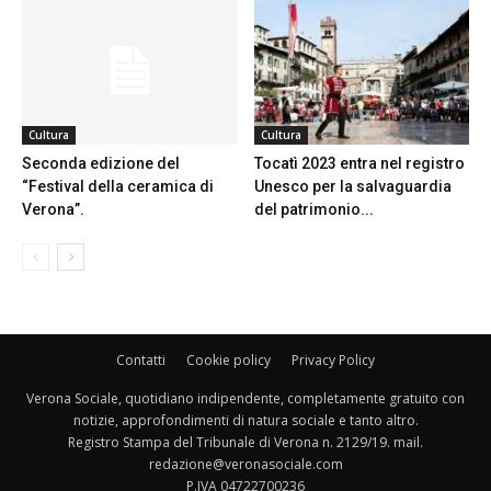
Cultura
Cultura
Seconda edizione del
Tocatì 2023 entra nel registro
“Festival della ceramica di
Unesco per la salvaguardia
Verona”.
del patrimonio...
Contatti
Cookie policy
Privacy Policy
Verona Sociale, quotidiano indipendente, completamente gratuito con
notizie, approfondimenti di natura sociale e tanto altro.
Registro Stampa del Tribunale di Verona n. 2129/19. mail.
redazione@veronasociale.com
P.IVA 04722700236