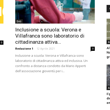
Enti
Inclusione a scuola: Verona e
Villafranca sono laboratorio di
cittadinanza attiva...
A
0
Al
Redazione 1
-
12 Aprile 2021
0
Na
Inclusione a scuola: Verona e Villafranca sono
gr
laboratorio di cittadinanza attiva ed inclusiva. Un
confronto a distanza condotto da Mario Apperti
dell'associazione gioventù per i...
A
Il
di
em