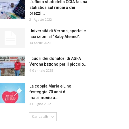
L’ufficio studi della CGIA fa una
statistica sul rincaro dei
prezzi...
21 Agosto 2022
Università di Verona, aperte le
iscrizioni al “Baby Ateneo”.
14 Aprile 2020
I cuori dei donatori di ASFA
Verona battono per il piccolo...
4 Gennaio 2025
La coppia Maria e Lino
festeggia 70 anni di
matrimonio a...
3 Giugno 2022
Carica altri