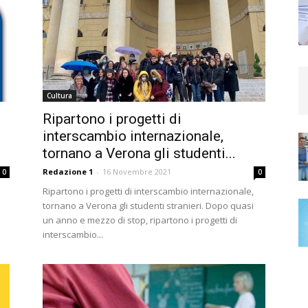
Cultura
Ripartono i progetti di
interscambio internazionale,
tornano a Verona gli studenti...
Redazione 1
-
16 Novembre 2021
0
0
Ripartono i progetti di interscambio internazionale,
tornano a Verona gli studenti stranieri. Dopo quasi
un anno e mezzo di stop, ripartono i progetti di
interscambio...