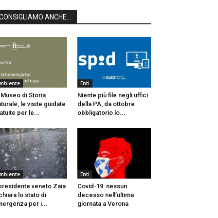
CONSIGLIAMO ANCHE...
mbiente
Enti
 Museo di Storia
Niente più file negli uffici
turale, le visite guidate
della PA, da ottobre
atuite per le...
obbligatorio lo...
mbiente
Enti
 presidente veneto Zaia
Covid-19: nessun
chiara lo stato di
decesso nell’ultima
ergenza per i...
giornata a Verona